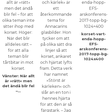
korset-vart-
enda-hopp-
EFS-
arskonferens-
2017-topp-bg-
1024x400
Vänster: När allt
är »rätt« men
det ändå blir fel
–…