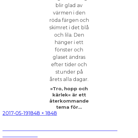
»Tro, hopp och
kärlek« är ett
återkommande
tema för…
Postat
Full
2017-05-19
1848 × 1848
storlek
Inläggsnavigering
Publicerat i
Du har väl inte missat EFS och Salts
årskonferens?