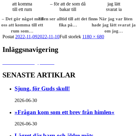
– Det gör något med
Ellen ser alltid till att det finns
– När jag var liten
oss att komma till ett
fika på…
hade jag lätt svarat ja
rum som…
om jag…
Postat
2022-11-09
2022-11-10
Full storlek
1180 × 680
Inläggsnavigering
Publicerat i
Allting predikar
SENASTE ARTIKLAR
Sjung, för Guds skull!
2026-06-30
»Frågan kom som ett brev från himlen«
2026-06-30
Lägret där barn och äldre möts