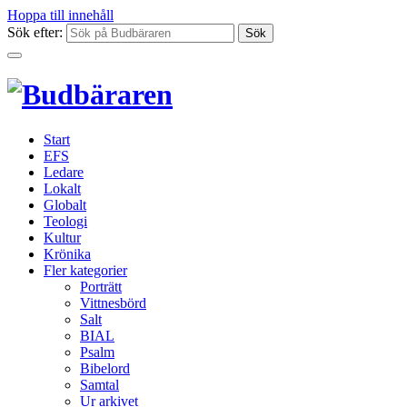
Hoppa till innehåll
Sök efter:
Start
EFS
Ledare
Lokalt
Globalt
Teologi
Kultur
Krönika
Fler kategorier
Porträtt
Vittnesbörd
Salt
BIAL
Psalm
Bibelord
Samtal
Ur arkivet