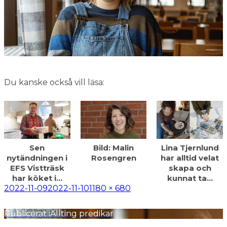
Du kanske också vill läsa:
Sen
Bild: Malin
Lina Tjernlund
nytändningen i
Rosengren
har alltid velat
EFS Vistträsk
skapa och
har köket i…
kunnat ta…
Postat
Full
2022-11-09
2022-11-10
1180 × 680
storlek
Inläggsnavigering
Publicerat i
Allting predikar