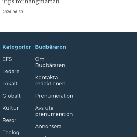
Tips för hängmattan
2026-06-30
Kategorier
Budbäraren
EFS
Om
Budbäraren
Ledare
Kontakta
Lokalt
redaktionen
Globalt
Prenumeration
Kultur
Avsluta
prenumeration
Resor
Annonsera
Teologi