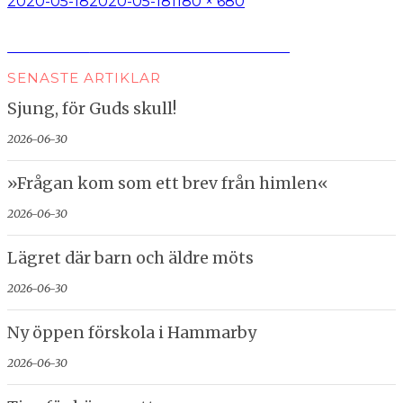
Postat
Full
2020-05-18
2020-05-18
1180 × 680
storlek
Inläggsnavigering
Publicerat i
2019 ett rekordår för Bibeln
SENASTE ARTIKLAR
Sjung, för Guds skull!
2026-06-30
»Frågan kom som ett brev från himlen«
2026-06-30
Lägret där barn och äldre möts
2026-06-30
Ny öppen förskola i Hammarby
2026-06-30