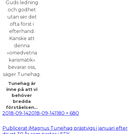
Tunehag är
inne på att vi
behöver
bredda
förståelsen…
Postat
Full
2018-09-14
2018-09-14
1180 × 680
storlek
Inläggsnavigering
Publicerat i
Magnus Tunehag prästvigs i januari efter