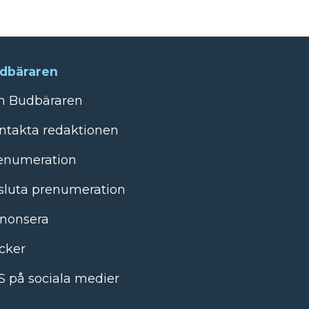
dbäraren
 Budbäraren
ntakta redaktionen
enumeration
sluta prenumeration
nonsera
cker
S på sociala medier