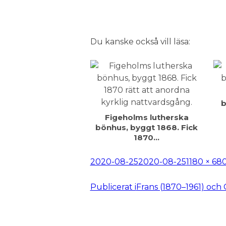
Du kanske också vill läsa:
b
Figeholms lutherska
bönhus, byggt 1868. Fick
1870…
Postat
Full
2020-08-25
2020-08-25
1180 × 68
storlek
Inläggsnavigering
Publicerat i
Frans (1870–1961) och 