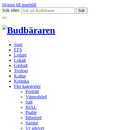
Hoppa till innehåll
Sök efter:
Start
EFS
Ledare
Lokalt
Globalt
Teologi
Kultur
Krönika
Fler kategorier
Porträtt
Vittnesbörd
Salt
BIAL
Psalm
Bibelord
Samtal
Ur arkivet