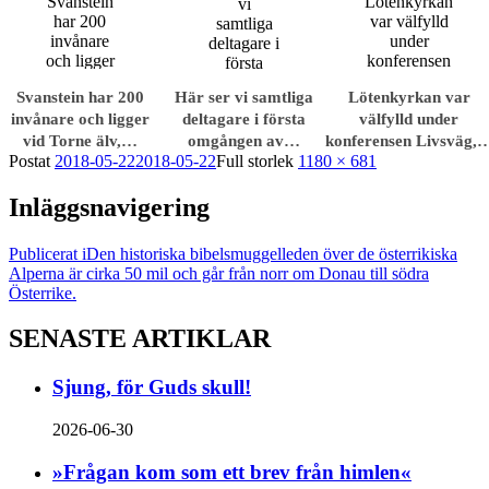
Svanstein har 200
Här ser vi samtliga
Lötenkyrkan var
invånare och ligger
deltagare i första
välfylld under
vid Torne älv,…
omgången av…
konferensen Livsväg,
Postat
2018-05-22
2018-05-22
Full storlek
1180 × 681
Inläggsnavigering
Publicerat i
Den historiska bibelsmuggelleden över de österrikiska
Alperna är cirka 50 mil och går från norr om Donau till södra
Österrike.
SENASTE ARTIKLAR
Sjung, för Guds skull!
2026-06-30
»Frågan kom som ett brev från himlen«