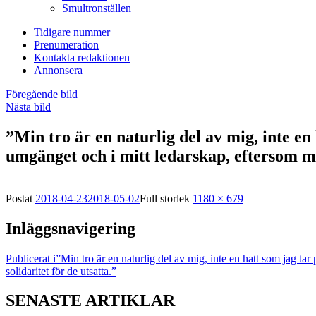
Smultronställen
Tidigare nummer
Prenumeration
Kontakta redaktionen
Annonsera
Föregående bild
Nästa bild
”Min tro är en naturlig del av mig, inte en 
umgänget och i mitt ledarskap, eftersom mi
Postat
2018-04-23
2018-05-02
Full storlek
1180 × 679
Inläggsnavigering
Publicerat i
”Min tro är en naturlig del av mig, inte en hatt som jag ta
solidaritet för de utsatta.”
SENASTE ARTIKLAR