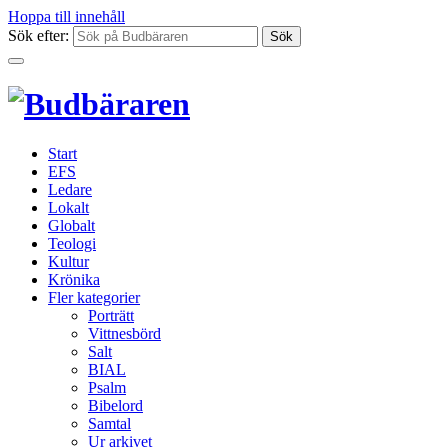
Hoppa till innehåll
Sök efter:
Start
EFS
Ledare
Lokalt
Globalt
Teologi
Kultur
Krönika
Fler kategorier
Porträtt
Vittnesbörd
Salt
BIAL
Psalm
Bibelord
Samtal
Ur arkivet