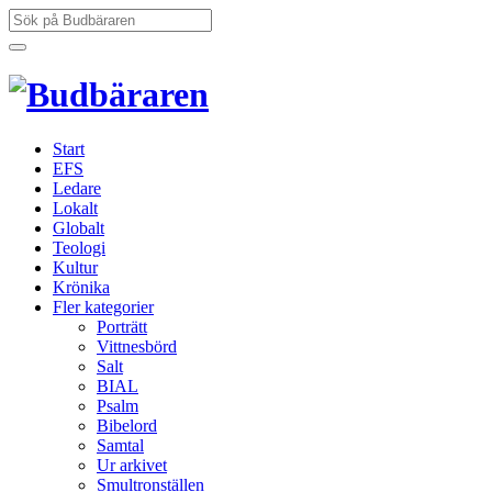
Hoppa
Sök
till
efter:
innehåll
Start
EFS
Ledare
Lokalt
Globalt
Teologi
Kultur
Krönika
Fler kategorier
Porträtt
Vittnesbörd
Salt
BIAL
Psalm
Bibelord
Samtal
Ur arkivet
Smultronställen