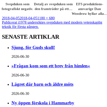
Svepduken som
Detalj av svepduken som
EFS produktions­
fotografiskt negativ.
den framträder på ett…
ansvarige Dan
Woodrow hyllar alla
Postat
Full
2018-04-05
2018-04-05
1180 × 680
Inläggsnavigering
storlek
Publicerat i
1978 undersöktes svepduken med modern vetenskaplig
teknik för första gången.
SENASTE ARTIKLAR
Sjung, för Guds skull!
2026-06-30
»Frågan kom som ett brev från himlen«
2026-06-30
Lägret där barn och äldre möts
2026-06-30
Ny öppen förskola i Hammarby