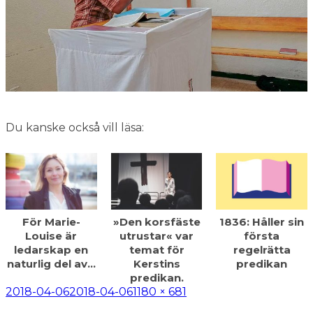
Du kanske också vill läsa:
För Marie-
»Den korsfäste
1836: Håller sin
Louise är
utrustar« var
första
ledarskap en
temat för
regelrätta
naturlig del av…
Kerstins
predikan
predikan.
Postat
Full
2018-04-06
2018-04-06
1180 × 681
storlek