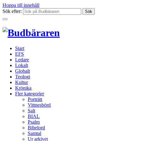
Hoppa till innehåll
Sök efter:
Start
EFS
Ledare
Lokalt
Globalt
Teologi
Kultur
Krönika
Fler kategorier
Porträtt
Vittnesbörd
Salt
BIAL
Psalm
Bibelord
Samtal
Ur arkivet