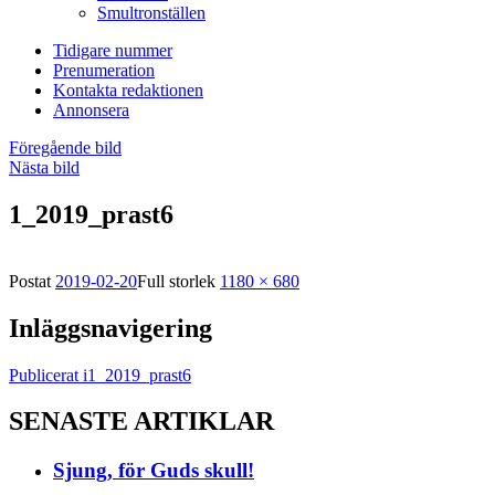
Smultronställen
Tidigare nummer
Prenumeration
Kontakta redaktionen
Annonsera
Föregående bild
Nästa bild
1_2019_prast6
Postat
2019-02-20
Full storlek
1180 × 680
Inläggsnavigering
Publicerat i
1_2019_prast6
SENASTE ARTIKLAR
Sjung, för Guds skull!