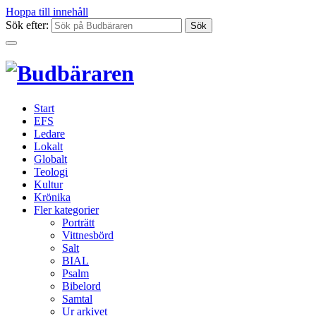
Hoppa till innehåll
Sök efter:
Start
EFS
Ledare
Lokalt
Globalt
Teologi
Kultur
Krönika
Fler kategorier
Porträtt
Vittnesbörd
Salt
BIAL
Psalm
Bibelord
Samtal
Ur arkivet