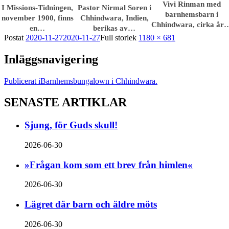
Vivi Rinman med
I Missions-Tidningen,
Pastor Nirmal Soren i
barnhemsbarn i
november 1900, finns
Chhindwara, Indien,
Chhindwara, cirka år
en…
berikas av…
Postat
2020-11-27
2020-11-27
Full storlek
1180 × 681
Inläggsnavigering
Publicerat i
Barnhemsbungalown i Chhindwara.
SENASTE ARTIKLAR
Sjung, för Guds skull!
2026-06-30
»Frågan kom som ett brev från himlen«
2026-06-30
Lägret där barn och äldre möts
2026-06-30