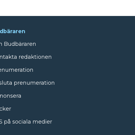
dbäraren
 Budbäraren
ntakta redaktionen
enumeration
sluta prenumeration
nonsera
cker
S på sociala medier