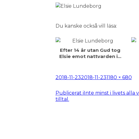
Du kanske också vill läsa:
Efter 14 år utan Gud tog
Elsie emot nattvarden i…
Postat
Full
2018-11-23
2018-11-23
1180 × 680
storlek
Inläggsnavigering
Publicerat i
Inte minst i livets all
tilltal.