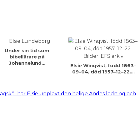
Under sin tid som
bibellärare på
Johannelund…
Elsie Winqvist, född 1863–
09–04, död 1957–12–22.…
a vägskäl har Elsie upplevt den helige Andes ledning och