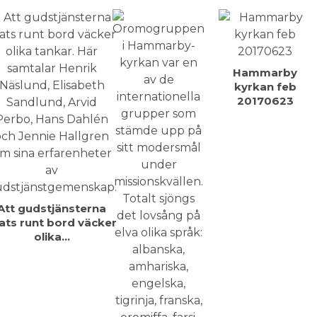
Hammarby
kyrkan feb
20170623
Att gudstjänsterna
rats runt bord väcker
olika…