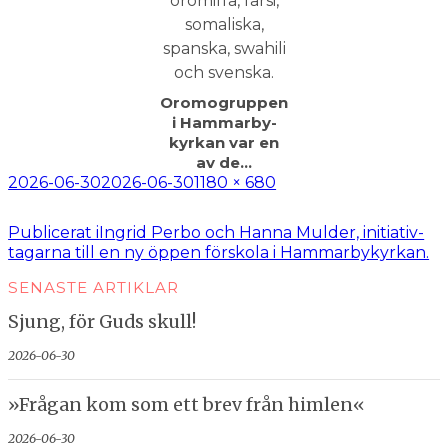
Oromogruppen
i Hammarby­
kyrkan var en
av de…
Postat
Full
2026-06-30
2026-06-30
1180 × 680
storlek
Inläggsnavigering
Publicerat i
Ingrid Perbo och Hanna Mulder, initiativ­
tagarna till en ny öppen förskola i Hammarby­kyrkan.
SENASTE ARTIKLAR
Sjung, för Guds skull!
2026-06-30
»Frågan kom som ett brev från himlen«
2026-06-30