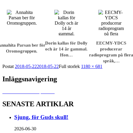
Dorin kallas för Dolly
EECMY-YDCS
Annahita Parsan ber för
och är 14 år gammal.
producerar
Oromogruppen.
Hon…
radioprogram på fler
språk,…
Postat
2018-05-22
2018-05-22
Full storlek
1180 × 681
Inläggsnavigering
Publicerat i
Mission possible
SENASTE ARTIKLAR
Sjung, för Guds skull!
2026-06-30