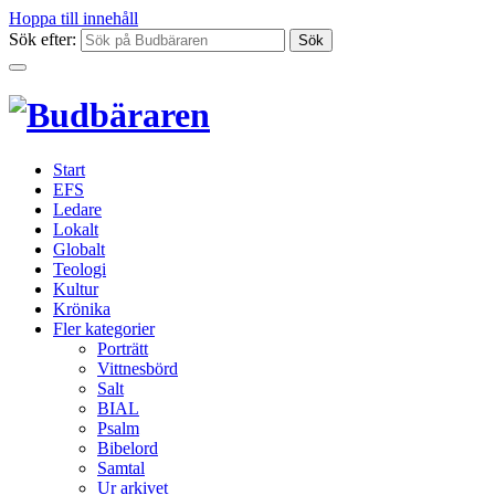
Hoppa till innehåll
Sök efter:
Start
EFS
Ledare
Lokalt
Globalt
Teologi
Kultur
Krönika
Fler kategorier
Porträtt
Vittnesbörd
Salt
BIAL
Psalm
Bibelord
Samtal
Ur arkivet