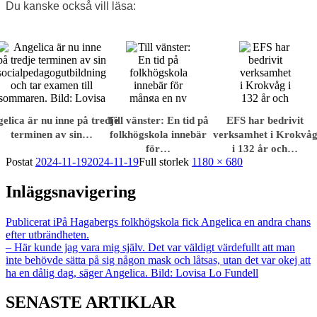
Du kanske också vill läsa:
elica är nu inne på tredje
Till vänster: En tid på
EFS har bedrivit
terminen av sin…
folkhögskola innebär
verksamhet i Krokvå
för…
i 132 år och…
Postat
2024-11-19
2024-11-19
Full storlek
1180 × 680
Inläggsnavigering
Publicerat i
På Hagabergs folkhögskola fick Angelica en andra chans
efter utbrändheten.
– Här kunde jag vara mig själv. Det var väldigt värdefullt att man
inte behövde sätta på sig någon mask och låtsas, utan det var okej att
ha en dålig dag, säger Angelica. Bild: Lovisa Lo Fundell
SENASTE ARTIKLAR