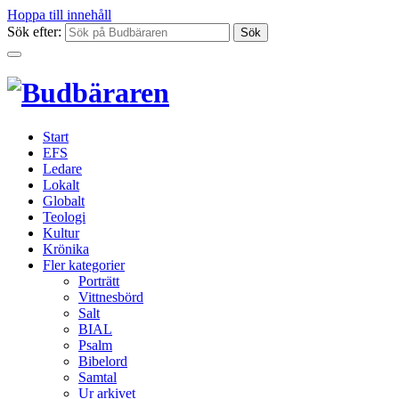
Hoppa till innehåll
Sök efter:
Start
EFS
Ledare
Lokalt
Globalt
Teologi
Kultur
Krönika
Fler kategorier
Porträtt
Vittnesbörd
Salt
BIAL
Psalm
Bibelord
Samtal
Ur arkivet