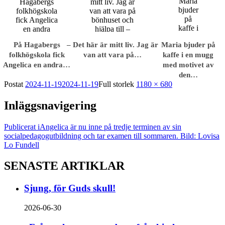
På Hagabergs
– Det här är mitt liv. Jag är
Maria bjuder på
folkhögskola fick
van att vara på…
kaffe i en mugg
Angelica en andra…
med motivet av
den…
Postat
2024-11-19
2024-11-19
Full storlek
1180 × 680
Inläggsnavigering
Publicerat i
Angelica är nu inne på tredje terminen av sin
socialpedagogutbildning och tar examen till sommaren. Bild: Lovisa
Lo Fundell
SENASTE ARTIKLAR
Sjung, för Guds skull!
2026-06-30