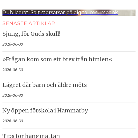
storlek
Inläggsnavigering
Publicerat i
Salt storsatsar på digital resursbank
SENASTE ARTIKLAR
Sjung, för Guds skull!
2026-06-30
»Frågan kom som ett brev från himlen«
2026-06-30
Lägret där barn och äldre möts
2026-06-30
Ny öppen förskola i Hammarby
2026-06-30
Tips för hängmattan