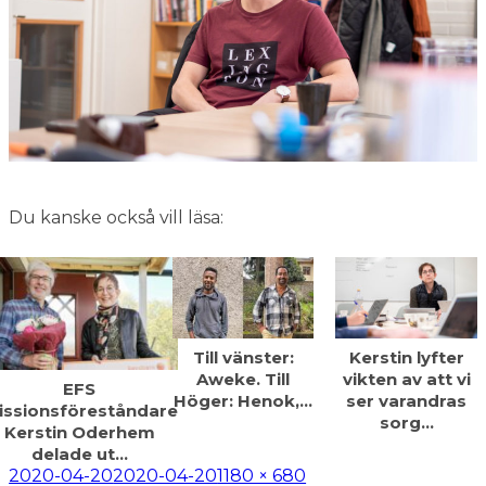
Du kanske också vill läsa:
Till vänster:
Kerstin lyfter
Aweke. Till
vikten av att vi
EFS
Höger: Henok,…
ser varandras
issionsföreståndare
sorg…
Kerstin Oderhem
delade ut…
Postat
Full
2020-04-20
2020-04-20
1180 × 680