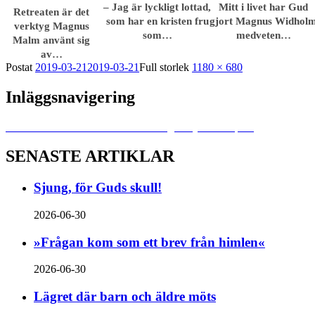
– Jag är lyckligt lottad,
Mitt i livet har Gud
Retreaten är det
som har en kristen fru
gjort Magnus Widhol
verktyg Magnus
som…
medveten…
Malm använt sig
av…
Postat
2019-03-21
2019-03-21
Full storlek
1180 × 680
Inläggsnavigering
Publicerat i
Missionärsretreat vid Langanosjön i Etiopien
SENASTE ARTIKLAR
Sjung, för Guds skull!
2026-06-30
»Frågan kom som ett brev från himlen«
2026-06-30
Lägret där barn och äldre möts