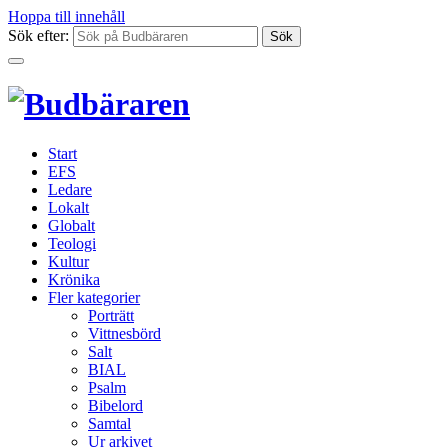
Hoppa till innehåll
Sök efter:
Start
EFS
Ledare
Lokalt
Globalt
Teologi
Kultur
Krönika
Fler kategorier
Porträtt
Vittnesbörd
Salt
BIAL
Psalm
Bibelord
Samtal
Ur arkivet