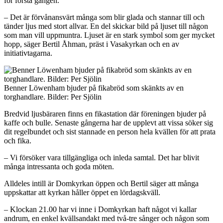
för första gången.
– Det är förvånansvärt många som blir glada och stannar till och
tänder ljus med stort allvar. En del skickar bild på ljuset till någon
som man vill uppmuntra. Ljuset är en stark symbol som ger mycket
hopp, säger Bertil Åhman, präst i Vasakyrkan och en av
initiativtagarna.
Benner Löwenham bjuder på fikabröd som skänkts av en
torghandlare. Bilder: Per Sjölin
Bredvid ljusbäraren finns en fikastation där föreningen bjuder på
kaffe och bulle. Senaste gångerna har de upplevt att vissa söker sig
dit regelbundet och sist stannade en person hela kvällen för att prata
och fika.
– Vi försöker vara tillgängliga och inleda samtal. Det har blivit
många intressanta och goda möten.
Alldeles intill är Domkyrkan öppen och Bertil säger att många
uppskattar att kyrkan håller öppet en lördagskväll.
– Klockan 21.00 har vi inne i Domkyrkan haft något vi kallar
andrum, en enkel kvällsandakt med två-tre sånger och någon som