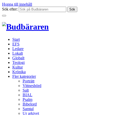
Hoppa till innehåll
Sök efter:
Start
EFS
Ledare
Lokalt
Globalt
Teologi
Kultur
Krönika
Fler kategorier
Porträtt
Vittnesbörd
Salt
BIAL
Psalm
Bibelord
Samtal
Ur arkivet