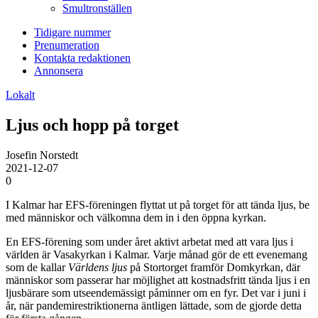
Smultronställen
Tidigare nummer
Prenumeration
Kontakta redaktionen
Annonsera
Lokalt
Ljus och hopp på torget
Josefin Norstedt
2021-12-07
0
I Kalmar har EFS-föreningen flyttat ut på torget för att tända ljus, be
med människor och välkomna dem in i den öppna kyrkan.
En EFS-förening som under året aktivt arbetat med att vara ljus i
världen är Vasakyrkan i Kalmar. Varje månad gör de ett evenemang
som de kallar
Världens ljus
på Stortorget framför Domkyrkan, där
människor som passerar har möjlighet att kostnadsfritt tända ljus i en
ljusbärare som utseendemässigt påminner om en fyr. Det var i juni i
år, när pandemirestriktionerna äntligen lättade, som de gjorde detta