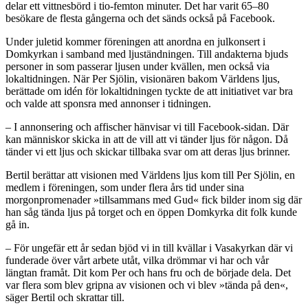
delar ett vittnesbörd i tio-femton minuter. Det har varit 65–80
besökare de flesta gångerna och det sänds också på Facebook.
Under juletid kommer föreningen att anordna en julkonsert i
Domkyrkan i samband med ljuständningen. Till andakterna bjuds
personer in som passerar ljusen under kvällen, men också via
lokaltidningen. När Per Sjölin, visionären bakom Världens ljus,
berättade om idén för lokaltidningen tyckte de att initiativet var bra
och valde att sponsra med annonser i tidningen.
– I annonsering och affischer hänvisar vi till Facebook-sidan. Där
kan människor skicka in att de vill att vi tänder ljus för någon. Då
tänder vi ett ljus och skickar tillbaka svar om att deras ljus brinner.
Bertil berättar att visionen med Världens ljus kom till Per Sjölin, en
medlem i föreningen, som under flera års tid under sina
morgonpromenader »tillsammans med Gud« fick bilder inom sig där
han såg tända ljus på torget och en öppen Domkyrka dit folk kunde
gå in.
– För ungefär ett år sedan bjöd vi in till kvällar i Vasakyrkan där vi
funderade över vårt arbete utåt, vilka drömmar vi har och vår
längtan framåt. Dit kom Per och hans fru och de började dela. Det
var flera som blev gripna av visionen och vi blev »tända på den«,
säger Bertil och skrattar till.