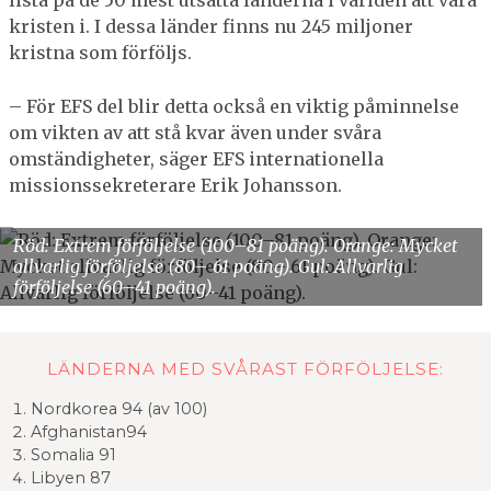
kristen i. I dessa länder finns nu 245 miljoner
kristna som förföljs.
– För EFS del blir detta också en viktig påminnelse
om vikten av att stå kvar även under svåra
omständigheter, säger EFS internationella
missionssekreterare Erik Johansson.
Röd: Extrem förföljelse (100–81 poäng). Orange: Mycket
allvarlig förföljelse (80– 61 poäng). Gul: Allvarlig
förföljelse (60–41 poäng).
LÄNDERNA MED SVÅRAST FÖRFÖLJELSE:
Nordkorea 94 (av 100)
Afghanistan94
Somalia 91
Libyen 87