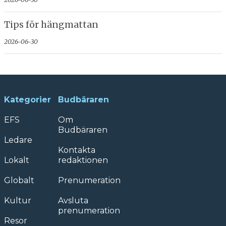
Tips för hängmattan
2026-06-30
Kategorier
Budbäraren
EFS
Om
Budbäraren
Ledare
Kontakta
Lokalt
redaktionen
Globalt
Prenumeration
Kultur
Avsluta
prenumeration
Resor