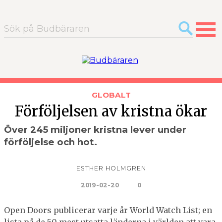
Sök
efter:
GLOBALT
Förföljelsen av kristna ökar
Över 245 miljoner kristna lever under
förföljelse och hot.
ESTHER HOLMGREN
2019-02-20
0
Open Doors publicerar varje år World Watch List; en
lista på de 50 mest utsatta länderna i världen att vara