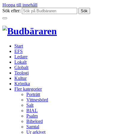
Hoppa till innehåll
Sök efter:
Start
EFS
Ledare
Lokalt
Globalt
Teologi
Kultur
Krönika
Fler kategorier
Porträtt
Vittnesbörd
Salt
BIAL
Psalm
Bibelord
Samtal
Ur arkivet