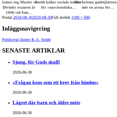
James tog Master of
Smith kallar sociala medier
Den kristna gudstjänsten
Divinity examen år
för »narcissistiska…
inte en arena för…
1990 vid Yale…
Postat
2018-08-30
2018-08-30
Full storlek
1180 × 680
Inläggsnavigering
Publicerat i
James K.A. Smith
SENASTE ARTIKLAR
Sjung, för Guds skull!
2026-06-30
»Frågan kom som ett brev från himlen«
2026-06-30
Lägret där barn och äldre möts
2026-06-30