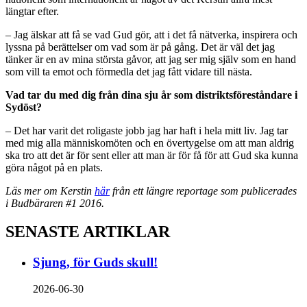
längtar efter.
– Jag älskar att få se vad Gud gör, att i det få nätverka, inspirera och
lyssna på berättelser
om vad som är på gång. Det är väl det jag
tänker är en av mina största gåvor, att jag ser mig själv som en hand
som vill ta emot och förmedla det jag fått vidare till nästa.
Vad tar du med dig från dina sju år som distriktsföreståndare i
Sydöst?
– Det har varit det roligaste jobb jag har haft i hela mitt liv. Jag tar
med mig alla män­niskomöten och en övertygelse om att man aldrig
ska tro att det är för sent eller att man är för få för att Gud ska kunna
göra något på en plats.
Läs mer om Kerstin
här
från ett längre reportage som publicerades
i Budbäraren #1 2016.
SENASTE ARTIKLAR
Sjung, för Guds skull!
2026-06-30