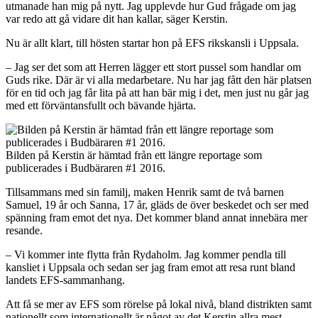
utmanade han mig på nytt. Jag upplevde hur Gud frågade om jag
var redo att gå vidare dit han kallar, säger Kerstin.
Nu är allt klart, till hösten startar hon på EFS rikskansli i Uppsala.
– Jag ser det som att Herren lägger ett stort pussel som handlar om
Guds rike. Där är vi alla medarbetare. Nu har jag fått den här platsen
för en tid och jag får lita på att han bär mig i det, men just nu går jag
med ett förväntansfullt och bävande hjärta.
Bilden på Kerstin är hämtad från ett längre reportage som
publicerades i Budbäraren #1 2016.
Tillsammans med sin familj, maken Henrik samt de två barnen
Samuel, 19 år och Sanna, 17 år, gläds de över beskedet och ser med
spänning fram emot det nya. Det kommer bland annat innebära mer
resande.
– Vi kommer inte flytta från Rydaholm. Jag kommer pendla till
kansliet i Uppsala och sedan ser jag fram emot att resa runt bland
landets EFS-sammanhang.
Att få se mer av EFS som rörelse på lokal nivå, bland distrikten samt
nationellt som internationellt är något av det Kerstin allra mest