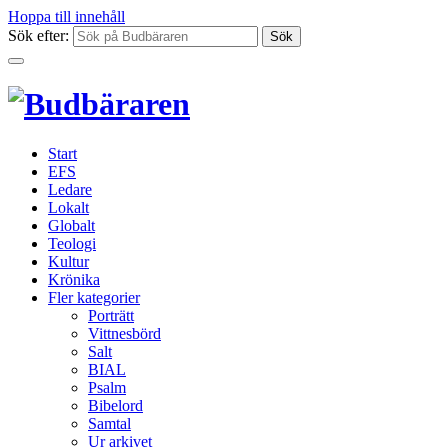
Hoppa till innehåll
Sök efter:
Start
EFS
Ledare
Lokalt
Globalt
Teologi
Kultur
Krönika
Fler kategorier
Porträtt
Vittnesbörd
Salt
BIAL
Psalm
Bibelord
Samtal
Ur arkivet