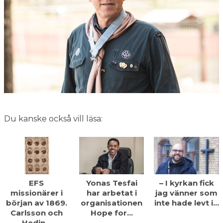
Du kanske också vill läsa:
EFS
Yonas Tesfai
– I kyrkan fick
missionärer i
har arbetat i
jag vänner som
början av 1869.
organisationen
inte hade levt i…
Carlsson och
Hope for…
Hedin…