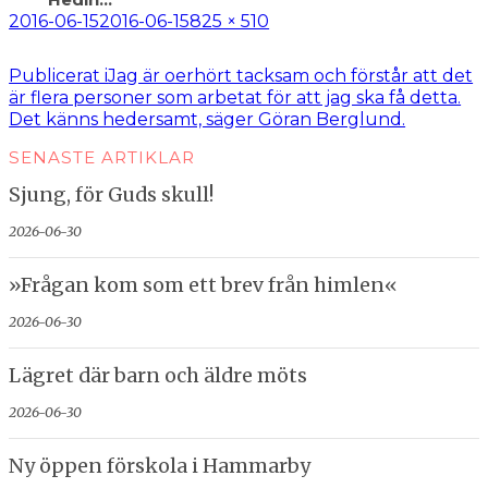
Postat
Full
2016-06-15
2016-06-15
825 × 510
storlek
Inläggsnavigering
Publicerat i
Jag är oerhört tacksam och förstår att det
är flera personer som arbetat för att jag ska få detta.
Det känns hedersamt, säger Göran Berglund.
SENASTE ARTIKLAR
Sjung, för Guds skull!
2026-06-30
»Frågan kom som ett brev från himlen«
2026-06-30
Lägret där barn och äldre möts
2026-06-30
Ny öppen förskola i Hammarby