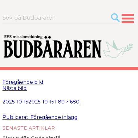
Sök
efter:
Föregående bild
Nästa bild
Postat
Full
2025-10-15
2025-10-15
1180 × 680
storlek
Inläggsnavigering
Publicerat i
Föregående inlägg
SENASTE ARTIKLAR