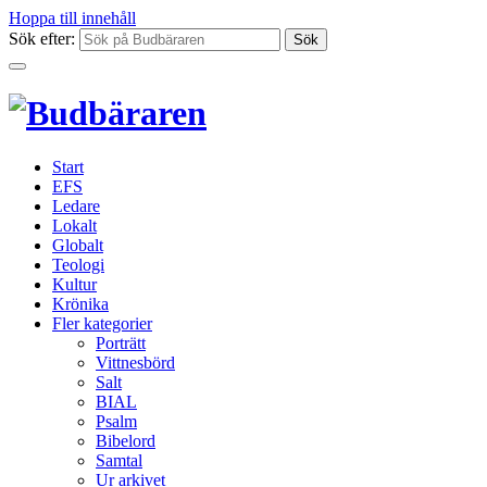
Hoppa till innehåll
Sök efter:
Start
EFS
Ledare
Lokalt
Globalt
Teologi
Kultur
Krönika
Fler kategorier
Porträtt
Vittnesbörd
Salt
BIAL
Psalm
Bibelord
Samtal
Ur arkivet