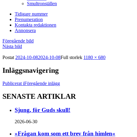
Smultronställen
Tidigare nummer
Prenumeration
Kontakta redaktionen
Annonsera
Föregående bild
Nästa bild
Postat
2024-10-08
2024-10-08
Full storlek
1180 × 680
Inläggsnavigering
Publicerat i
Föregående inlägg
SENASTE ARTIKLAR
Sjung, för Guds skull!
2026-06-30
»Frågan kom som ett brev från himlen«