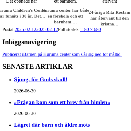
ruma Children’s Center
Huruma center har både
24-åriga Rita Rostam
ar funnits i 30 år. Det…
en förskola och ett
har återvänt till den
barnhem.…
kristna…
Postat
2025-02-12
2025-02-12
Full storlek
1180 × 680
Inläggsnavigering
Publicerat i
Barnen på Huruma center som slår sig ned för måltid.
SENASTE ARTIKLAR
Sjung, för Guds skull!
2026-06-30
»Frågan kom som ett brev från himlen«
2026-06-30
Lägret där barn och äldre möts