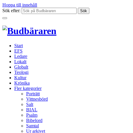
Hoppa till innehåll
Sök efter:
Start
EFS
Ledare
Lokalt
Globalt
Teologi
Kultur
Krönika
Fler kategorier
Porträtt
Vittnesbörd
Salt
BIAL
Psalm
Bibelord
Samtal
Ur arkivet