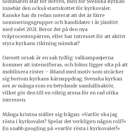
Sommaren står för dörren, men för Svenska kyrkan
innebär den också startskottet för kyrkovalet.
Kanske har du redan noterat att det är färre
nomineringsgrupper och kandidater i år jämfört
med valet 2021. Beror det på den nya
tvåprocentsspärren, eller har intresset för att aktivt
styra kyrkans riktning minskat?
Oavsett orsak är en sak tydlig: valkampanjerna
kommer att intensifieras, och fokus ligger ofta på att
mobilisera röster – ibland med motiv som sträcker
sig bortom kyrkans kärnuppdrag. Svenska kyrkan
ses av många som en betydande samhällsaktör,
vilket gör den till en viktig arena för en rad olika
intressen.
Många kristna ställer sig frågan: »Varför ska jag
rösta i kyrkovalet? Spelar det verkligen någon roll?«
En snabb googling på »varför rösta i kyrkovalet?«