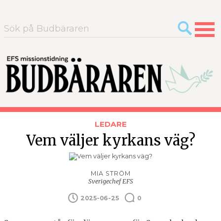
Sök
efter:
LEDARE
Vem väljer kyrkans väg?
MIA STRÖM
Sverigechef EFS
2025-06-25
0