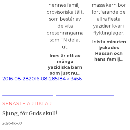
I sista minuten
lyckades
Hassan och
Ines är ett av
hans familj…
många
yazidiska barn
som just nu…
Postat
2016-08-28
2016-08-28
Full
5184 × 3456
storlek
Inläggsnavigering
Publicerat i
Tuff verklighet för återvändare i Irak
SENASTE ARTIKLAR
Sjung, för Guds skull!
2026-06-30