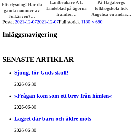
Lantbrukare A L
På Hagabergs
Efterlysning! Har du
Lindeblad på ägorna
folkhögskola fick
gamla nummer av
framför…
Angelica en andra…
Julkärven?…
Postat
2021-12-07
2021-12-07
Full storlek
1180 × 680
Inläggsnavigering
Publicerat i
Tillväxt trots krig och pandemi – 1910-talet
SENASTE ARTIKLAR
Sjung, för Guds skull!
2026-06-30
»Frågan kom som ett brev från himlen«
2026-06-30
Lägret där barn och äldre möts
2026-06-30