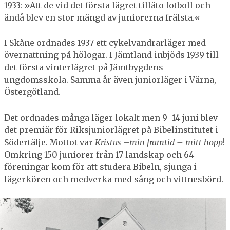
1933: »Att de vid det första lägret tilläto fotboll och
ändå blev en stor mängd av juniorerna frälsta.«
I Skåne ordnades 1937 ett cykelvandrarläger med
övernattning på hölogar. I Jämtland inbjöds 1939 till
det första vinterlägret på Jämtbygdens
ungdomsskola. Samma år även juniorläger i Värna,
Östergötland.
Det ordnades många läger lokalt men 9–14 juni blev
det premiär för Riksjuniorlägret på Bibelinstitutet i
Södertälje. Mottot var
Kristus –min framtid – mitt hopp
!
Omkring 150 juniorer från 17 landskap och 64
föreningar kom för att studera Bibeln, sjunga i
lägerkören och medverka med sång och vittnesbörd.