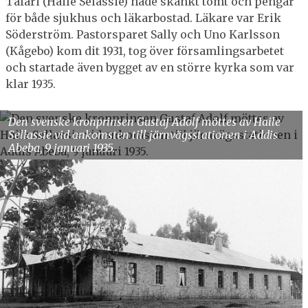
Tafari (Haile Selassie) hade skänkt tomt och pengar
för både sjukhus och läkarbostad. Läkare var Erik
Söderström. Pastorsparet Sally och Uno Karlsson
(Kågebo) kom dit 1931, tog över församlingsarbetet
och startade även bygget av en större kyrka som var
klar 1935.
Den svenske kronprinsen Gustaf Adolf möttes av Haile
Sellassie vid ankomsten till järnvägsstationen i Addis
Abeba, ­9 januari 1935.