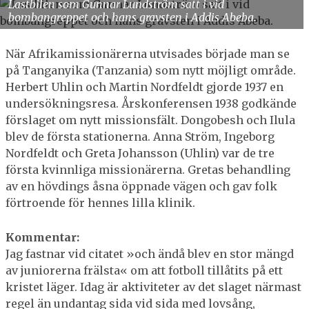
Lastbilen som Gunnar Lundström satt i vid
bombangreppet och hans gravsten i Addis Abeba.
När Afrikamissionärerna utvisades började man se
på Tanganyika (Tanzania) som nytt möjligt område.
Herbert Uhlin och Martin Nordfeldt gjorde 1937 en
undersökningsresa. Årskonferensen 1938 godkände
förslaget om nytt missionsfält. Dongobesh och Ilula
blev de första stationerna. Anna Ström, Ingeborg
Nordfeldt och Greta Johansson (Uhlin) var de tre
första kvinnliga missionärerna. Gretas behandling
av en hövdings åsna öppnade vägen och gav folk
förtroende för hennes lilla klinik.
Kommentar:
Jag fastnar vid citatet »och ändå blev en stor mängd
av juniorerna frälsta« om att fotboll tillåtits på ett
kristet läger. Idag är aktiviteter av det slaget närmast
regel än undantag sida vid sida med lovsång,