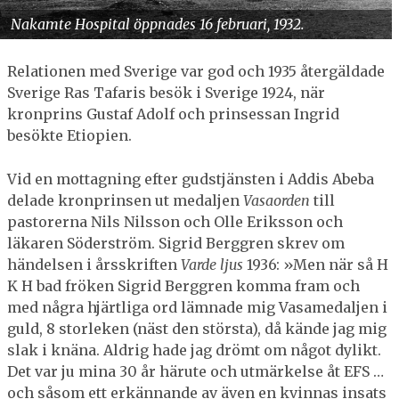
Nakamte Hospital öppnades 16 februari, 1932.
Relationen med Sverige var god och 1935 återgäldade
Sverige Ras Tafaris besök i Sverige 1924, när
kronprins Gustaf Adolf och prinsessan Ingrid
besökte Etiopien.
Vid en mottagning efter gudstjänsten i Addis Abeba
delade kronprinsen ut medaljen
Vasaorden
till
pastorerna Nils Nilsson och Olle Eriksson och
läkaren Söderström. Sigrid Berggren skrev om
händelsen i årsskriften
Varde ljus
1936: »Men när så H
K H bad fröken Sigrid Berggren komma fram och
med några hjärtliga ord lämnade mig Vasamedaljen i
guld, 8 storleken (näst den största), då kände jag mig
slak i knäna. Aldrig hade jag drömt om något dylikt.
Det var ju mina 30 år härute och utmärkelse åt EFS …
och såsom ett erkännande av även en kvinnas insats