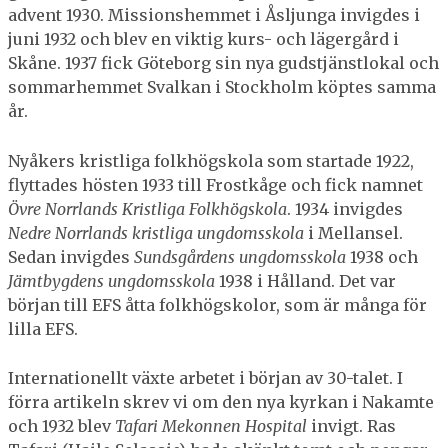
advent 1930. Missionshemmet i Åsljunga invigdes i
juni 1932 och blev en viktig kurs- och lägergård i
Skåne. 1937 fick Göteborg sin nya gudstjänstlokal och
sommarhemmet Svalkan i Stockholm köptes samma
år.
Nyåkers kristliga folkhögskola som startade 1922,
flyttades hösten 1933 till Frostkåge och fick namnet
Övre Norrlands Kristliga Folkhögskola
. 1934 invigdes
Nedre Norrlands kristliga ungdomsskola
i Mellansel.
Sedan invigdes
Sundsgårdens ungdomsskola
1938 och
Jämtbygdens ungdomsskola
1938 i Hålland. Det var
början till EFS åtta folkhögskolor, som är många för
lilla EFS.
Internationellt växte arbetet i början av 30-talet. I
förra artikeln skrev vi om den nya kyrkan i Nakamte
och 1932 blev
Tafari Mekonnen Hospital
invigt. Ras