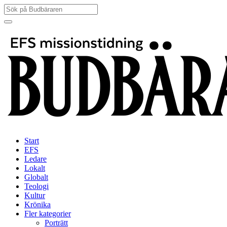
Hoppa
Sök
till
efter:
innehåll
Start
EFS
Ledare
Lokalt
Globalt
Teologi
Kultur
Krönika
Fler kategorier
Porträtt