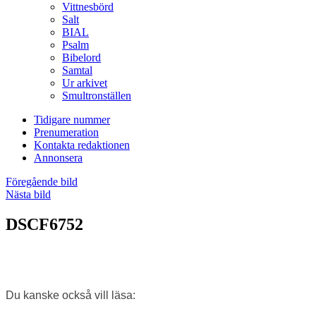
Vittnesbörd
Salt
BIAL
Psalm
Bibelord
Samtal
Ur arkivet
Smultronställen
Tidigare nummer
Prenumeration
Kontakta redaktionen
Annonsera
Föregående bild
Nästa bild
DSCF6752
Du kanske också vill läsa: