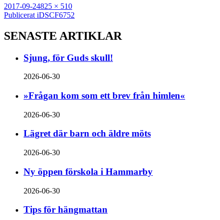
Postat
Full
2017-09-24
825 × 510
Inläggsnavigering
storlek
Publicerat i
DSCF6752
SENASTE ARTIKLAR
Sjung, för Guds skull!
2026-06-30
»Frågan kom som ett brev från himlen«
2026-06-30
Lägret där barn och äldre möts
2026-06-30
Ny öppen förskola i Hammarby
2026-06-30
Tips för hängmattan