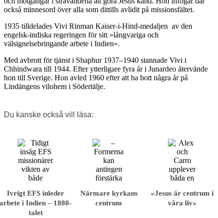
och motgångar i strävandena att göra Jesus känd. Hon infogar där
också minnesord över alla som dittills avlidit på missionsfältet.
1935 tilldelades Vivi Rinman Kaiser-i-Hind-medaljen
av den
engelsk-indiska regeringen för sitt »långvariga och
välsignelsebringande arbete i Indien«.
Med avbrott för tjänst i Shaphur 1937–1940 stannade Vivi i
Chhindwara till 1944. Efter ytterligare fyra år i Junardeo återvände
hon till Sverige. Hon avled 1960 efter att ha bott några år på
Lindängens vilohem i Södertälje.
Du kanske också vill läsa:
Ivrigt EFS inleder
Närmare kyrkans
»Jesus är centrum i
arbete i Indien – 1880-
centrum
våra liv«
talet