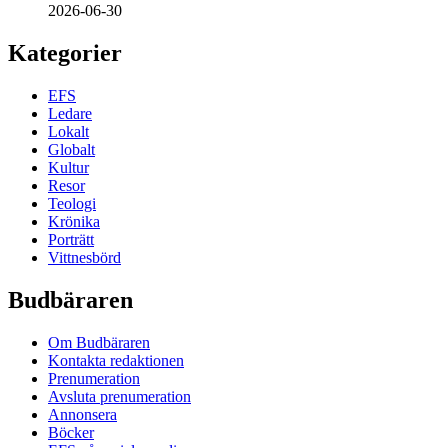
2026-06-30
Kategorier
EFS
Ledare
Lokalt
Globalt
Kultur
Resor
Teologi
Krönika
Porträtt
Vittnesbörd
Budbäraren
Om Budbäraren
Kontakta redaktionen
Prenumeration
Avsluta prenumeration
Annonsera
Böcker