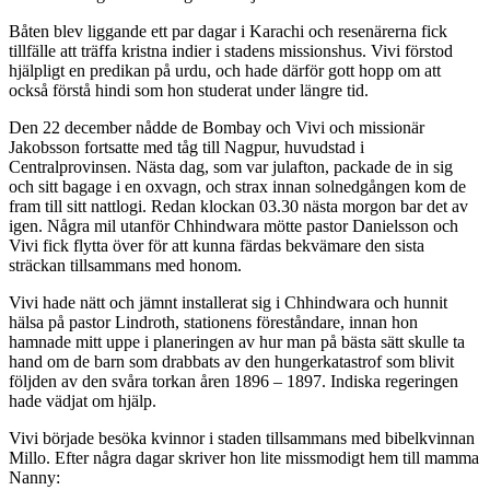
Båten blev liggande ett par dagar i Karachi och resenärerna fick
tillfälle att träffa kristna indier i stadens missionshus. Vivi förstod
hjälpligt en predikan på urdu, och hade därför gott hopp om att
också förstå hindi som hon studerat under längre tid.
Den 22 december nådde de Bombay och Vivi och missionär
Jakobsson fortsatte med tåg till Nagpur, huvudstad i
Centralprovinsen. Nästa dag, som var julafton, packade de in sig
och sitt bagage i en oxvagn, och strax innan solnedgången kom de
fram till sitt nattlogi. Redan klockan 03.30 nästa morgon bar det av
igen. Några mil utanför Chhindwara mötte pastor Danielsson och
Vivi fick flytta över för att kunna färdas bekvämare den sista
sträckan tillsammans med honom.
Vivi hade nätt och jämnt installerat sig i Chhindwara och hunnit
hälsa på pastor Lindroth, stationens föreståndare, innan hon
hamnade mitt uppe i planeringen av hur man på bästa sätt skulle ta
hand om de barn som drabbats av den hungerkatastrof som blivit
följden av den svåra torkan åren 1896 – 1897. Indiska regeringen
hade vädjat om hjälp.
Vivi började besöka kvinnor i staden tillsammans med bibelkvinnan
Millo. Efter några dagar skriver hon lite missmodigt hem till mamma
Nanny: