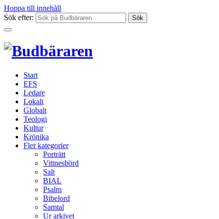
Hoppa till innehåll
Sök efter:
Start
EFS
Ledare
Lokalt
Globalt
Teologi
Kultur
Krönika
Fler kategorier
Porträtt
Vittnesbörd
Salt
BIAL
Psalm
Bibelord
Samtal
Ur arkivet