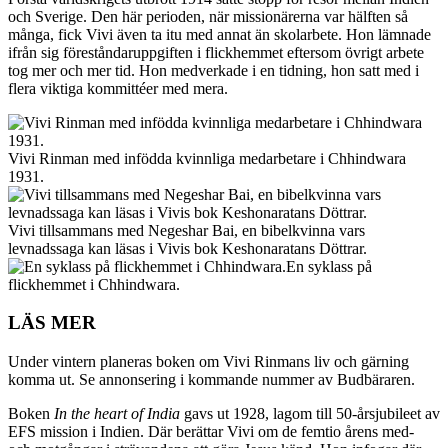
och Sverige. Den här perioden, när missionärerna var hälften så
många, fick Vivi även ta itu med annat än skolarbete. Hon lämnade
ifrån sig föreståndaruppgiften i flickhemmet eftersom övrigt arbete
tog mer och mer tid. Hon medverkade i en tidning, hon satt med i
flera viktiga kommittéer med mera.
Vivi Rinman med infödda kvinnliga medarbetare i Chhindwara
1931.
Vivi tillsammans med Negeshar Bai, en bibelkvinna vars
levnadssaga kan läsas i Vivis bok Keshonaratans Döttrar.
En syklass på
flickhemmet i Chhindwara.
LÄS MER
Under vintern planeras boken om Vivi Rinmans liv och gärning
komma ut. Se annonsering i kommande nummer av Budbäraren.
Boken
In the heart of India
gavs ut 1928, lagom till 50-årsjubileet av
EFS mission i Indien. Där berättar Vivi om de femtio årens med-