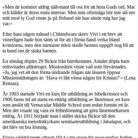
»Men de kommer aldrig självmant till oss för att höra Guds ord. Mat
och kläder är deras enda intresse. Men min oförmåga bör inte slå ner
mitt mod ty Gud visste ju på förhand när han sände mig hur jag
var.«
Efter bara någon månad i Chhindwara skrev Vivi i ett brev att
visserligen hade hon sänts ut för att i första hand verka bland
kvinnorna, men den närmaste tiden skulle hennes uppgift nog bli att
ta hand om de sjuka barnen.
En söndag döptes 29 flickor från barnhemmet. Antalet döpta barn
redovisades plikttroget. Missionären visste vad som förväntades.
»Ja, jag vet att den första undrande frågan när läsaren öppnar
Missionstidningen är: ’Hava vi fått vinna någon för Kristus?’« (Lena
Rensaa).
År 1903 startade Vivi en kurs för utbildning av bibelkvinnor och
1906 fanns tid att starta en ettårig utbildning av lärarinnor, en kurs
som anslöt till Vernacular Middle School som redan funnits ett år.
Men det visade sig vara en felbedömning att göra lärarinnekursen
ettårig. År 1911 började man i stället skicka flickor till den
amerikanska metodistkyrkans seminarieutbildning i Jabalapur, och
det blev en bra lösning.
Första världskrigets utbrott 1914 satte stopp för resor mellan Indien