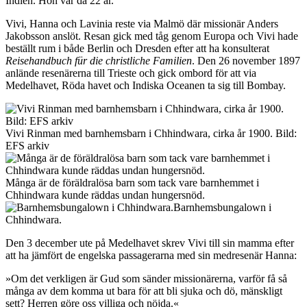
Indien. Hon var då 22 år.
Vivi, Hanna och Lavinia reste via Malmö där missionär Anders
Jakobsson anslöt. Resan gick med tåg genom Europa och Vivi hade
beställt rum i både Berlin och Dresden efter att ha konsulterat
Reisehandbuch für die christliche Familien
. Den 26 november 1897
anlände resenärerna till Trieste och gick ombord för att via
Medelhavet, Röda havet och Indiska Oceanen ta sig till Bombay.
Vivi Rinman med barnhemsbarn i Chhindwara, cirka år 1900. Bild:
EFS arkiv
Många är de föräldralösa barn som tack vare barnhemmet i
Chhindwara kunde räddas undan hungersnöd.
Barnhemsbungalown i
Chhindwara.
Den 3 december ute på Medelhavet skrev Vivi till sin mamma efter
att ha jämfört de engelska passagerarna med sin medresenär Hanna:
»Om det verkligen är Gud som sänder missionärerna, varför få så
många av dem komma ut bara för att bli sjuka och dö, mänskligt
sett? Herren göre oss villiga och nöjda.«