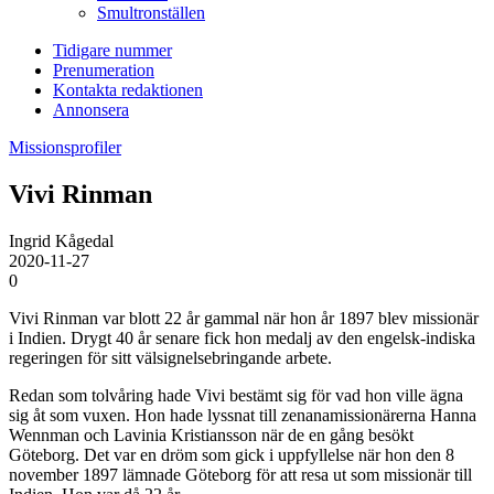
Smultronställen
Tidigare nummer
Prenumeration
Kontakta redaktionen
Annonsera
Missionsprofiler
Vivi Rinman
Ingrid Kågedal
2020-11-27
0
Vivi Rinman var blott 22 år gammal när hon år 1897 blev missionär
i Indien. Drygt 40 år senare fick hon medalj av den engelsk-indiska
regeringen för sitt välsignelsebringande arbete.
Redan som tolvåring hade Vivi bestämt sig för vad hon ville ägna
sig åt som vuxen. Hon hade lyssnat till zenanamissionärerna Hanna
Wennman och Lavinia Kristiansson när de en gång besökt
Göteborg. Det var en dröm som gick i uppfyllelse när hon den 8
november 1897 lämnade Göteborg för att resa ut som missionär till