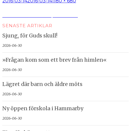
Postat
Full
2016-03-14
2016-03-14
1180 × 680
storlek
Inläggsnavigering
Publicerat i
Växtkraft på Gotland
SENASTE ARTIKLAR
Sjung, för Guds skull!
2026-06-30
»Frågan kom som ett brev från himlen«
2026-06-30
Lägret där barn och äldre möts
2026-06-30
Ny öppen förskola i Hammarby
2026-06-30