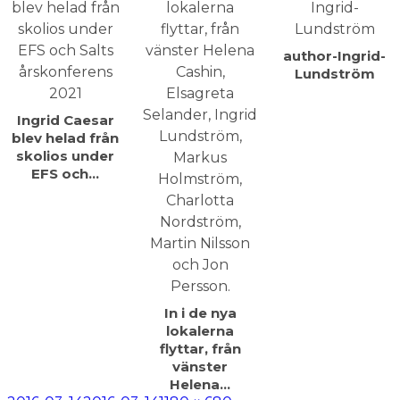
author-Ingrid-
Lundström
Ingrid Caesar
blev helad från
skolios under
EFS och…
In i de nya
lokalerna
flyttar, från
vänster
Helena…