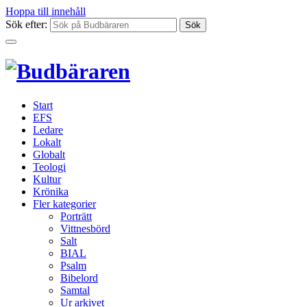
Hoppa till innehåll
Sök efter:
Start
EFS
Ledare
Lokalt
Globalt
Teologi
Kultur
Krönika
Fler kategorier
Porträtt
Vittnesbörd
Salt
BIAL
Psalm
Bibelord
Samtal
Ur arkivet