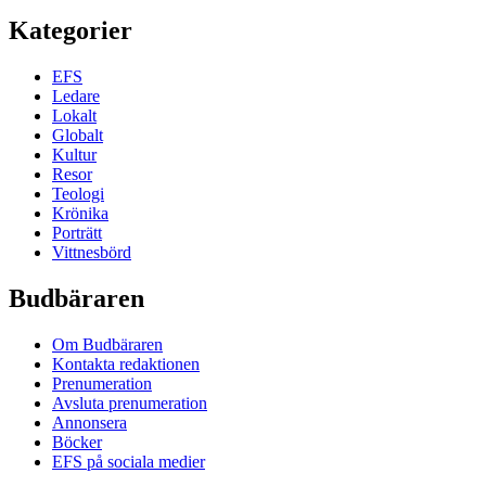
Kategorier
EFS
Ledare
Lokalt
Globalt
Kultur
Resor
Teologi
Krönika
Porträtt
Vittnesbörd
Budbäraren
Om Budbäraren
Kontakta redaktionen
Prenumeration
Avsluta prenumeration
Annonsera
Böcker
EFS på sociala medier