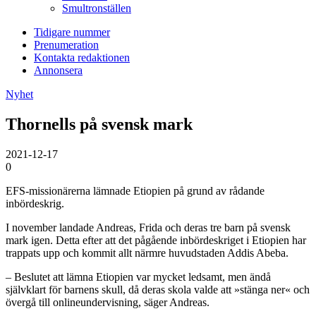
Smultronställen
Tidigare nummer
Prenumeration
Kontakta redaktionen
Annonsera
Nyhet
Thornells på svensk mark
2021-12-17
0
EFS-missionärerna lämnade Etiopien på grund av rådande
inbördeskrig.
I november landade Andreas, Frida och deras tre barn på svensk
mark igen. Detta efter att det pågående inbördeskriget i Etiopien har
trappats upp och kommit allt närmre huvudstaden Addis Abeba.
– Beslutet att lämna Etiopien var mycket ledsamt, men ändå
självklart för barnens skull, då deras skola valde att »stänga ner« och
övergå till onlineundervisning, säger Andreas.