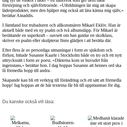
dag syr de väskor i läder – ett hantverk som ger dem både
försörjning och självförtroende. »Utbildningen lär mig att skapa
läderprodukter, men den hjälper mig också att lära känna mig själv,«
berättar Ainaddis.
I Jämtland bor trubaduren och allkonstnären Mikael Eklöv. Han är
aktuell både med en ny psalm och två albumsläpp. För Mikael är
berättande en superkraft – oavsett om han guidar en skolklass,
skriver en psalm eller skulpterar finns glädjen i att berätta där.
Efter flera år av personliga utmaningar i form av sjukdom och
förlust, hittade Susanne Kaarle i Stockholm både en tro och ett nytt
uttryckssätt i form av poesi. »Dikterna kom ur huvudet från
ingenstans,« berättar hon. I dag hoppas Susanne att hennes ord ska
få förmedla hopp till andra.
Skapande kan bli ett verktyg till förändring och ett sätt att förmedla
hopp! Jag hoppas att de här texterna får bli till uppmuntran för dig.
Du kanske också vill läsa: