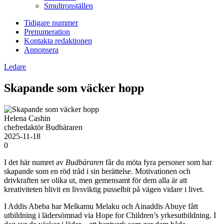
Smultronställen
Tidigare nummer
Prenumeration
Kontakta redaktionen
Annonsera
Ledare
Skapande som väcker hopp
Helena Cashin
chefredaktör Budbäraren
2025-11-18
0
I
det här numret av
Budbäraren
får du möta fyra personer som har
skapande som en röd tråd i sin berättelse. Motivationen och
drivkraften ser olika ut, men gemensamt för dem alla är att
kreativiteten blivit en livsviktig pusselbit på vägen vidare i livet.
I Addis Abeba har Melkamu Melaku och Ainaddis Abuye fått
utbildning i lädersömnad via Hope for Children’s yrkesutbildning. I