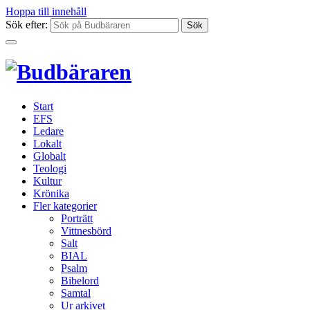
Hoppa till innehåll
Sök efter:
Start
EFS
Ledare
Lokalt
Globalt
Teologi
Kultur
Krönika
Fler kategorier
Porträtt
Vittnesbörd
Salt
BIAL
Psalm
Bibelord
Samtal
Ur arkivet