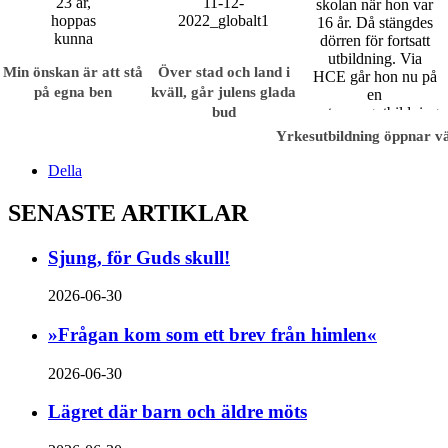
Min önskan är att stå
Över stad och land i
på egna ben
kväll, går julens glada
bud
Yrkesutbildning öppnar v
Della
SENASTE ARTIKLAR
Sjung, för Guds skull!
2026-06-30
»Frågan kom som ett brev från himlen«
2026-06-30
Lägret där barn och äldre möts