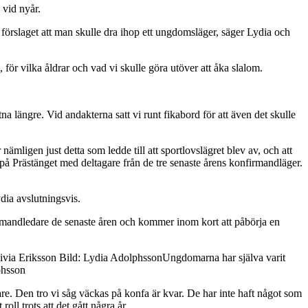
 vid nyår.
örslaget att man skulle dra ihop ett ungdomsläger, säger Lydia och
, för vilka åldrar och vad vi skulle göra utöver att åka slalom.
a längre. Vid andakterna satt vi runt fikabord för att även det skulle
ämligen just detta som ledde till att sportlovslägret blev av, och att
 på Prästänget med deltagare från de tre senaste årens konfirmandläger.
ydia avslutningsvis.
irmandledare de senaste åren och kommer inom kort att påbörja en
Ungdomarna har själva varit
phsson
igare. Den tro vi såg väckas på konfa är kvar. De har inte haft något som
l trots att det gått några år.