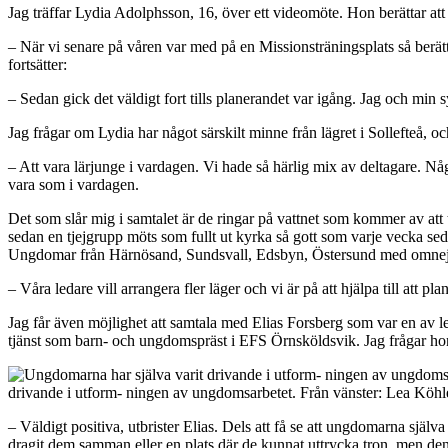
Jag träffar Lydia Adolphsson, 16, över ett videomöte. Hon berättar att
– När vi senare på våren var med på en Missionsträningsplats så berä
fortsätter:
– Sedan gick det väldigt fort tills planerandet var igång. Jag och min s
Jag frågar om Lydia har något särskilt minne från lägret i Sollefteå, o
– Att vara lärjunge i vardagen. Vi hade så härlig mix av deltagare. Någ
vara som i vardagen.
Det som slår mig i samtalet är de ringar på vattnet som kommer av att tv
sedan en tjejgrupp möts som fullt ut kyrka så gott som varje vecka sed
Ungdomar från Härnösand, Sundsvall, Edsbyn, Östersund med omnej
– Våra ledare vill arrangera fler läger och vi är på att hjälpa till att
Jag får även möjlighet att samtala med Elias Forsberg som var en av 
tjänst som barn- och ungdomspräst i EFS Örnsköldsvik. Jag frågar ho
drivande i utform- ningen av ungdomsarbetet. Från vänster: Lea Köhl
– Väldigt positiva, utbrister Elias. Dels att få se att ungdomarna själv
dragit dem samman eller en plats där de kunnat uttrycka tron, men den 