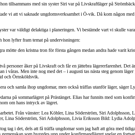
 hon tillsammans med sin syster Siri var på Livskraftläger på Strömbäck
ttade vi att vi saknade ungdomsverksamhet i Ö-vik. Då kom någon med f
yster var väldigt delaktiga i planeringen. Vi bestämde vart vi skulle vara
ch hon lyfter fram temat på undervisningen:
ra mötte den kristna tron för första gången medan andra hade varit kristn
å personer åker på Livskraft och får en jättebra lägererfarenhet. Det är n
an i våras. Men inte nog med det – i augusti tas nästa steg genom läger
d och Örnsköldsvik.
 planera och samla ihop ungdomar, men också träffas utanför läger, säger L
ledarna på sommarlägret på Prästänget. Elias har funnits med som konf
nom om hans intryck av lägret.
er, Lina Söderström, Siri Adolphsson, Livia Eriksson Bild: Lydia Adol
a tog tag i det, dels att få träffa ungdomar som jag haft att göra med tid
gemenskap som byggdes upp under konfirmandlägret spelar en fortsatt rol