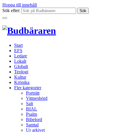
Hoppa till innehåll
Sök efter:
Start
EFS
Ledare
Lokalt
Globalt
Teologi
Kultur
Krönika
Fler kategorier
Porträtt
Vittnesbörd
Salt
BIAL
Psalm
Bibelord
Samtal
Ur arkivet