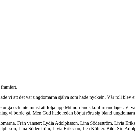
framfart.
ade vi att det var ungdomarna själva som hade nyckeln. Vår roll blev en
unga och inte minst att följa upp Mittnorrlands konfirmandläger. Vi vä
iktning vi borde gå. Men Gud hade redan börjat röra sig bland ungdomarn
phsson, Lina Söderström, Livia Eriksson, Lea Köhler. Bild: Siri Ado