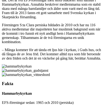
tak. Det är två EFS-föreningar med stora olikheter som samsas i
Hammarbykyrkan. Annahita beskriver medlemmarna som en stabil
skara med många barnfamiljer och äldre som varit med en lång tid.
Fram till år 2013 fanns ett gott samarbete med Svenska kyrkan i
Skarpnäcks församling.
Föreningen S:ta Clara persiska bildades år 2010 och har nu 116
aktiva medlemmar där majoriteten har muslimsk bakgrund som när
de kommit i tro funnit ett nytt andligt hem i Hammarbykyrkans
gemenskap. Tillsammans är de två föreningarna en unik
kombination.
– Många kommer för att tända ett ljus här i kyrkan, i Guds hus, och
då fångas de av Jesu frid. Det kommer alltid nya som blir beroende
av den friden och det är en väckelse på gång här, berättar Annahita.
Fakta
Hammarbykyrkan
EFS-föreningar sedan: 1965 och 2010 (persiska)