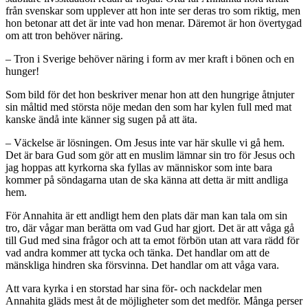
från svenskar som upplever att hon inte ser deras tro som riktig, men
hon betonar att det är inte vad hon menar. Däremot är hon övertygad
om att tron behöver näring.
– Tron i Sverige behöver näring i form av mer kraft i bönen och en
hunger!
Som bild för det hon beskriver menar hon att den hungrige åtnjuter
sin måltid med största nöje medan den som har kylen full med mat
kanske ändå inte känner sig sugen på att äta.
– Väckelse är lösningen. Om Jesus inte var här skulle vi gå hem.
Det är bara Gud som gör att en muslim lämnar sin tro för Jesus och
jag hoppas att kyrkorna ska fyllas av människor som inte bara
kommer på söndagarna utan de ska känna att detta är mitt andliga
hem.
För Annahita är ett andligt hem den plats där man kan tala om sin
tro, där vågar man berätta om vad Gud har gjort. Det är att våga gå
till Gud med sina frågor och att ta emot förbön utan att vara rädd för
vad andra kommer att tycka och tänka. Det handlar om att de
mänskliga hindren ska försvinna. Det handlar om att våga vara.
Att vara kyrka i en storstad har sina för- och nackdelar men
Annahita gläds mest åt de möjligheter som det medför. Många perser