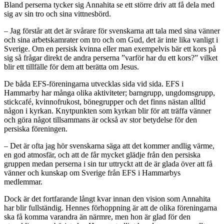
Bland perserna tycker sig Annahita se ett större driv att få dela med
sig av sin tro och sina vittnesbörd.
– Jag förstår att det är svårare för svenskarna att tala med sina vänner
och sina arbetskamrater om tro och om Gud, det är inte lika vanligt i
Sverige. Om en persisk kvinna eller man exempelvis bär ett kors på
sig så frågar direkt de andra perserna ”varför har du ett kors?” vilket
blir ett tillfälle för dem att berätta om Jesus.
De båda EFS-föreningarna utvecklas sida vid sida. EFS i
Hammarby har många olika aktiviteter; barngrupp, ungdomsgrupp,
stickcafé, kvinnofrukost, bönegrupper och det finns nästan alltid
någon i kyrkan. Knytpunkten som kyrkan blir för att träffa vänner
och göra något tillsammans är också av stor betydelse för den
persiska föreningen.
– Det är ofta jag hör svenskarna säga att det kommer andlig värme,
en god atmosfär, och att de får mycket glädje från den persiska
gruppen medan perserna i sin tur uttryckt att de är glada över att få
vänner och kunskap om Sverige från EFS i Hammarbys
medlemmar.
Dock är det fortfarande långt kvar innan den vision som Annahita
har blir fullständig. Hennes förhoppning är att de olika föreningarna
ska få komma varand­ra än närmre, men hon är glad för den