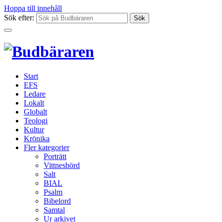
Hoppa till innehåll
Sök efter:
Start
EFS
Ledare
Lokalt
Globalt
Teologi
Kultur
Krönika
Fler kategorier
Porträtt
Vittnesbörd
Salt
BIAL
Psalm
Bibelord
Samtal
Ur arkivet