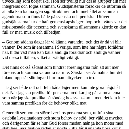
utveckling som börjat ske. Hon ser tydligt hur dessa grupper allt mer
integreras och fogas samman. Gudstjänsterna försöker de utforma så
att alla kan känna igen sig. Strukturen och innehållet är samma i
agendorna som finns både på svenska och persiska. Utöver
gudstjänsterna har de haft gemenskapshelger ihop och i våras var det
missionsgala där perserna och svenskarna tillsammans gjorde en dag
full av mat, musik och tillbedjan.
– Genom sådana dagar lär vi känna varandra, och det är då vi blir
vänner. De som är ensamma i Sverige, som inte har några föräldrar
här, hittar vad man kan kalla andliga föräldrar och andliga vänner
vid dessa tillfällen, vilket är väldigt viktigt.
Det finns också sådant som hindrar föreningarna från att allt mer
förenas och komma varandra närmre. Särskilt ser Annahita hur det
ibland uppstår slitningar i hur man uttrycker sin tro.
– Jag ser både rätt och fel i båda läger men kan inte göra något åt
det. När jag ska predika för perserna predikar jag på samma tema
som när jag ska predika på söndag hos svenskarna men det kan inte
vara samma predikan för de behöver olika mat.
Generellt ser hon en större iver hos perserna som, utifrån sina
ostabila livssituationer och stora behov av stöd, ber väldigt mycket
och därigenom får se hur Gud förser medan många hon möter med
stabilare livssituation redan är nöjda. Ofta får Annahita höra kritik