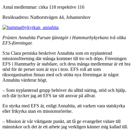
Antal medlemmar: cirka 118 respektive 116
Besöksadress: Nathorstvägen 44, Johanneshov
Prästen Annahita Parsan tjänstgör i Hammarbykyrkans två olika
EFS-föreningar.
S:ta Clara persiska beskriver Annahita som en nyplanterad
missionsförening där många kommer till tro och döps. Före­ningen
EFS i Hammarby är stabilare, och dess många medlemmar är ett bra
stöd för de perser som är nya i tron. EFS roll att som
riksorganisation finnas med och stötta nya föreningar är något
Annahita värderar högt.
– Som nyplanterad grupp behöver du alltid näring, stöd och hjälp,
och där tycker jag att EFS tar sitt ansvar på allvar.
En styrka med EFS är, enligt Annahita, att varken vara statskyrka
eller frikyrka utan en missionsrörelse.
– Mission är vår viktigaste punkt, att få ge evangeliet vidare till
människor och det är ett arbete jag verkligen känner mig kallad till.