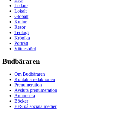
EFS
Ledare
Lokalt
Globalt
Kultur
Resor
Teologi
Krönika
Porträtt
Vittnesbörd
Budbäraren
Om Budbäraren
Kontakta redaktionen
Prenumeration
Avsluta prenumeration
Annonsera
Böcker
EFS på sociala medier