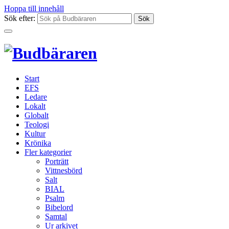
Hoppa till innehåll
Sök efter:
Start
EFS
Ledare
Lokalt
Globalt
Teologi
Kultur
Krönika
Fler kategorier
Porträtt
Vittnesbörd
Salt
BIAL
Psalm
Bibelord
Samtal
Ur arkivet