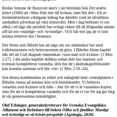
Redan Simone de Beauvoir skrev i sin berömda bok
Det andra
könet
(1949) att »Man föds inte till kvinna, man blir det«. Ett av
feministrörelsens viktigaste bidrag har därefter varit att identifiera
samhällets påverkan på våra könsroller. Men i dag befinner vi oss
alltså i ett läge där pendeln har svängt vidare till att ifrågasätta nästan
allt
tal om »manligt« och »kvinnligt«. Och här tror jag att vi som
kristna behöver dra i bromsen.
Det första som Bibeln har att säga om oss människor har med
tvåkönsnormen och heteronormen att göra. I Bibelns första kapitel
står det att Gud skapade människan »som man och kvinna« (1 Mos
1:27). I det andra kapitlet skildras sedan dels hur mannen och
kvinnan kompletterar varandra, dels hur de i äktenskapsförbundet
kan komma samman och blir »ett« (1 Mos 2:18–24).
Just denna kombination av enhet och mångfald intar centralplatsen i
Bibelns vision på temana kön och könsidentitet. Vi behöver
varandra som kvinnor och män – inte för att vi är varandras kopior,
utan för att vi kompletterar varandra och för att vi var för sig ger färg
åt vår gemensamma mänsklighet.
Olof Edsinger, generalsekreterare för Svenska Evangeliska
Alliansen och författare till boken
Olika och jämlika: Manligt
och kvinnligt ur ett kristet perspektiv
(Apologia, 2020)