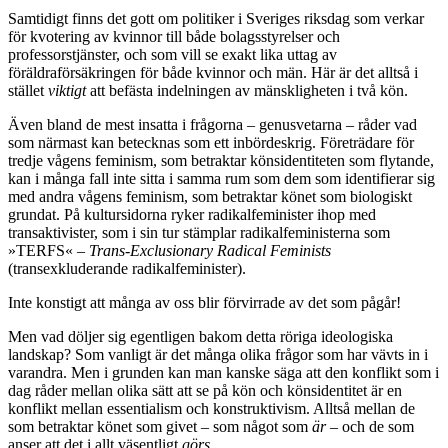
Samtidigt finns det gott om politiker i Sveriges riksdag som verkar
för kvotering av kvinnor till både bolagsstyrelser och
professorstjänster, och som vill se exakt lika uttag av
föräldraförsäkringen för både kvinnor och män. Här är det alltså i
stället
viktigt
att befästa indelningen av mänskligheten i två kön.
Även bland de mest insatta i frågorna – genusvetarna – råder vad
som närmast kan betecknas som ett inbördeskrig. Företrädare för
tredje vågens feminism, som betraktar könsidentiteten som flytande,
kan i många fall inte sitta i samma rum som dem som identifierar sig
med andra vågens feminism, som betraktar könet som biologiskt
grundat. På kultursidorna ryker radikalfeminister ihop med
transaktivister, som i sin tur stämplar radikalfeministerna som
»TERFS« –
Trans-Exclusionary Radical Feminists
(transexkluderande radikalfeminister).
Inte konstigt att många av oss blir förvirrade av det som pågår!
Men vad döljer sig egentligen bakom detta röriga ideologiska
landskap? Som vanligt är det många olika frågor som har vävts in i
varandra. Men i grunden kan man kanske säga att den konflikt som i
dag råder mellan olika sätt att se på kön och könsidentitet är en
konflikt mellan essentialism och konstruktivism. Alltså mellan de
som betraktar könet som givet – som något som
är
– och de som
anser att det i allt väsentligt
görs
.