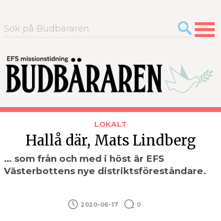
Sök
efter:
LOKALT
Hallå där, Mats Lindberg
… som från och med i höst är EFS
Västerbottens nye distrikts­föreståndare.
2020-06-17
0