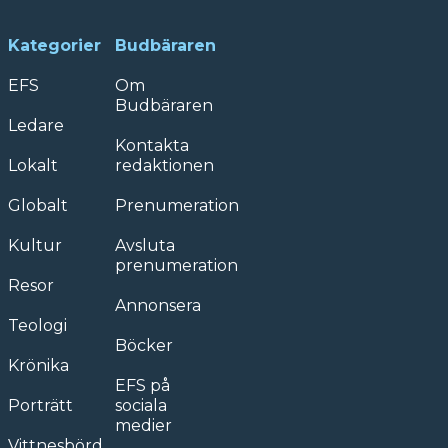
Kategorier
Budbäraren
EFS
Om
Budbäraren
Ledare
Kontakta
Lokalt
redaktionen
Globalt
Prenumeration
Kultur
Avsluta
prenumeration
Resor
Annonsera
Teologi
Böcker
Krönika
EFS på
Porträtt
sociala
medier
Vittnesbörd