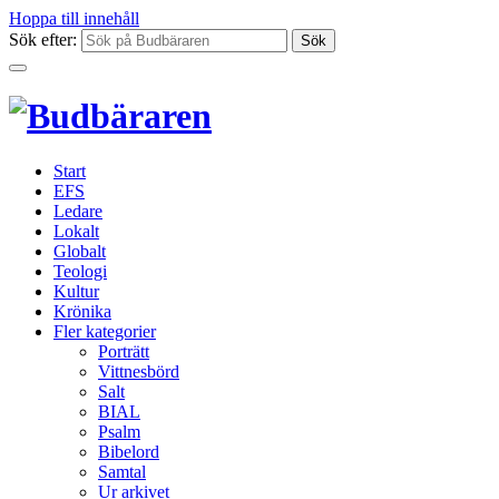
Hoppa till innehåll
Sök efter:
Start
EFS
Ledare
Lokalt
Globalt
Teologi
Kultur
Krönika
Fler kategorier
Porträtt
Vittnesbörd
Salt
BIAL
Psalm
Bibelord
Samtal
Ur arkivet