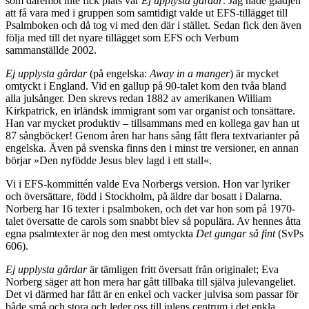
som däremot inte fick plats var
Ej upplysta gårdar
. Jag hade glädjen
att få vara med i gruppen som samtidigt valde ut EFS-tillägget till
Psalmboken och då tog vi med den där i stället. Sedan fick den även
följa med till det nyare tillägget som EFS och Verbum
sammanställde 2002.
Ej upplysta gårdar
(på engelska:
Away in a manger
) är mycket
omtyckt i England. Vid en gallup på 90-talet kom den tvåa bland
alla julsånger. Den skrevs redan 1882 av amerikanen William
Kirkpatrick, en irländsk immigrant som var organist och tonsättare.
Han var mycket produktiv – tillsammans med en kollega gav han ut
87 sångböcker! Genom åren har hans sång fått flera textvarianter på
engelska. Även på svenska finns den i minst tre versioner, en annan
börjar »Den nyfödde Jesus blev lagd i ett stall«.
Vi i EFS-kommittén valde Eva Norbergs version. Hon var lyriker
och översättare, född i Stockholm, på äldre dar bosatt i Dalarna.
Norberg har 16 texter i psalmboken, och det var hon som på 1970-
talet översatte de carols som snabbt blev så populära. Av hennes åtta
egna psalmtexter är nog den mest omtyckta
Det gungar så fint
(SvPs
606).
Ej upplysta gårdar
är tämligen fritt översatt från originalet; Eva
Norberg säger att hon mera har gått tillbaka till själva julevangeliet.
Det vi därmed har fått är en enkel och vacker julvisa som passar för
både små och stora och leder oss till julens centrum i det enkla