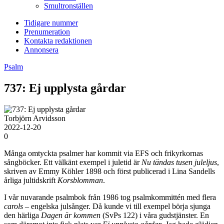
Smultronställen
Tidigare nummer
Prenumeration
Kontakta redaktionen
Annonsera
Psalm
737: Ej upplysta gårdar
Torbjörn Arvidsson
2022-12-20
0
Många omtyckta psalmer har kommit via EFS och frikyrkornas
sångböcker. Ett välkänt exempel i juletid är
Nu tändas tusen juleljus
,
skriven av Emmy Köhler 1898 och först publicerad i Lina Sandells
årliga jultidskrift
Korsblomman
.
I vår nuvarande psalmbok från 1986 tog psalmkommittén med flera
carols
– engelska julsånger. Då kunde vi till exempel börja sjunga
den härliga
Dagen är kommen
(SvPs 122) i våra gudstjänster. En