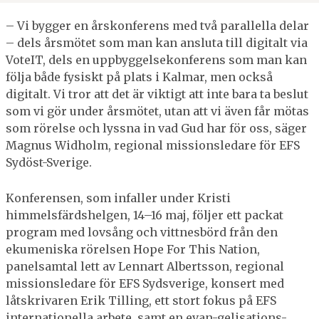
– Vi bygger en årskonferens med två parallella delar
– dels årsmötet som man kan ansluta till digitalt via
VoteIT, dels en uppbyggelsekonferens som man kan
följa både fysiskt på plats i Kalmar, men också
digitalt. Vi tror att det är viktigt att inte bara ta beslut
som vi gör under årsmötet, utan att vi även får mötas
som rörelse och lyssna in vad Gud har för oss, säger
Magnus Widholm, regional missionsledare för EFS
Sydöst-Sverige.
Konferensen, som infaller under Kristi
himmelsfärdshelgen, 14–16 maj, följer ett packat
program med lovsång och vittnesbörd från den
ekumeniska rörelsen Hope For This Nation,
panelsamtal lett av Lennart Albertsson, regional
missionsledare för EFS Sydsverige, konsert med
låtskrivaren Erik Tilling, ett stort fokus på EFS
internationella arbete, samt en evan-gelisations-