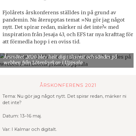
Fjolårets årskonferens ställdes in på grund av
pandemin. Nu återupptas temat »Nu gör jag något
nytt. Det spirar redan, märker ni det inte?« med
inspiration från Jesaja 43, och EFS tar nya krafttag för
att förmedla hopp i en oviss tid.
Årsmötet 2020 blev helt digitaliserat och sändes på
webben från Lötenkyrkan i Uppsala
ÅRS­KONFERENS 2021
Tema: Nu gör jag något nytt. Det spirar redan, märker ni
det inte?
Datum: 13–16 maj.
Var: I Kalmar och digitalt.