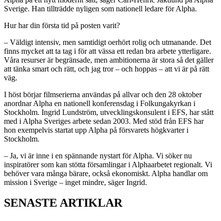
Sverige. Han tillträdde nyligen som nationell ledare för Alpha.
Hur har din första tid på posten varit?
– Väldigt intensiv, men samtidigt oerhört rolig och utmanande. Det
finns mycket att ta tag i för att vässa ett redan bra arbete ytterligare.
Våra resurser är begränsade, men ambitionerna är stora så det gäller
att tänka smart och rätt, och jag tror – och hoppas – att vi är på rätt
väg.
I höst börjar filmserierna användas på allvar och den 28 oktober
anordnar Alpha en nationell konferensdag i Folkungakyrkan i
Stockholm. Ingrid Lundström, utvecklingskonsulent i EFS, har stått
med i Alpha Sveriges arbete sedan 2003. Med stöd från EFS har
hon exempelvis startat upp Alpha på försvarets högkvarter i
Stockholm.
– Ja, vi är inne i en spännande nystart för Alpha. Vi söker nu
inspiratörer som kan stötta församlingar i Alpha­arbetet regionalt. Vi
behöver vara många bärare, också ekonomiskt. Alpha handlar om
mission i Sverige – inget mindre, säger Ingrid.
SENASTE ARTIKLAR