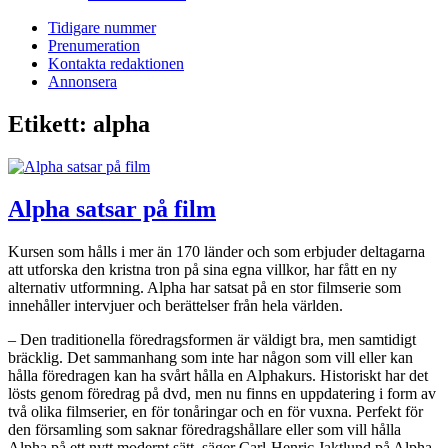
Tidigare nummer
Prenumeration
Kontakta redaktionen
Annonsera
Etikett:
alpha
Alpha satsar på film
Kursen som hålls i mer än 170 länder och som erbjuder deltagarna
att utforska den kristna tron på sina egna villkor, har fått en ny
alternativ utformning. Alpha har satsat på en stor filmserie som
innehåller intervjuer och berättelser från hela världen.
– Den traditionella föredragsformen är väldigt bra, men samtidigt
bräcklig. Det sammanhang som inte har någon som vill eller kan
hålla föredragen kan ha svårt hålla en Alpha­kurs. Historiskt har det
lösts genom föredrag på dvd, men nu finns en uppdatering i form av
två olika filmserier, en för tonåringar och en för vuxna. Perfekt för
den församling som saknar föredragshållare eller som vill hålla
Alpha på ett nytt modernt sätt, säger Carl-Henric Jaktlund på Alpha