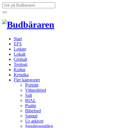
Hoppa
Sök
till
efter:
innehåll
Start
EFS
Ledare
Lokalt
Globalt
Teologi
Kultur
Krönika
Fler kategorier
Porträtt
Vittnesbörd
Salt
BIAL
Psalm
Bibelord
Samtal
Ur arkivet
Smultronställen