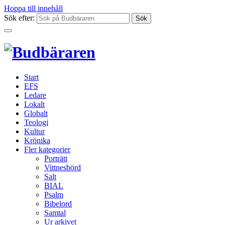
Hoppa till innehåll
Sök efter:
Start
EFS
Ledare
Lokalt
Globalt
Teologi
Kultur
Krönika
Fler kategorier
Porträtt
Vittnesbörd
Salt
BIAL
Psalm
Bibelord
Samtal
Ur arkivet