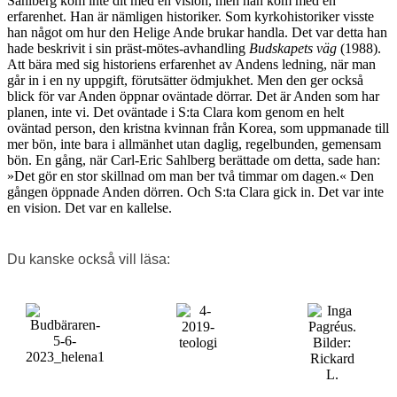
Sahlberg kom inte dit med en vision, men han kom med en
erfarenhet. Han är nämligen historiker. Som kyrkohistoriker visste
han något om hur den Helige Ande brukar handla. Det var detta han
hade beskrivit i sin präst-mötes-avhandling
Budskapets väg
(1988).
Att bära med sig historiens erfarenhet av Andens ledning, när man
går in i en ny uppgift, förutsätter ödmjukhet. Men den ger också
blick för var Anden öppnar oväntade dörrar. Det är Anden som har
planen, inte vi. Det oväntade i S:ta Clara kom genom en helt
oväntad person, den kristna kvinnan från Korea, som uppmanade till
mer bön, inte bara i allmänhet utan daglig, regelbunden, gemensam
bön. En gång, när Carl-Eric Sahlberg berättade om detta, sade han:
»Det gör en stor skillnad om man ber två timmar om dagen.« Den
gången öppnade Anden dörren. Och S:ta Clara gick in. Det var inte
en vision. Det var en kallelse.
Du kanske också vill läsa: