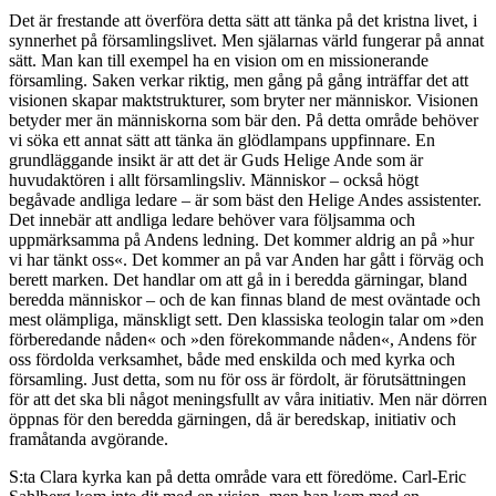
Det är frestande att överföra detta sätt att tänka på det kristna livet, i
synnerhet på församlingslivet. Men själarnas värld fungerar på annat
sätt. Man kan till exempel ha en vision om en missionerande
församling. Saken verkar riktig, men gång på gång inträffar det att
visionen skapar maktstrukturer, som bryter ner människor. Visionen
betyder mer än människorna som bär den. På detta område behöver
vi söka ett annat sätt att tänka än glödlampans uppfinnare. En
grundläggande insikt är att det är Guds Helige Ande som är
huvudaktören i allt församlingsliv. Människor – också högt
begåvade andliga ledare – är som bäst den Helige Andes assistenter.
Det innebär att andliga ledare behöver vara följsamma och
uppmärksamma på Andens ledning. Det kommer aldrig an på »hur
vi har tänkt oss«. Det kommer an på var Anden har gått i förväg och
berett marken. Det handlar om att gå in i beredda gärningar, bland
beredda människor – och de kan finnas bland de mest oväntade och
mest olämpliga, mänskligt sett. Den klassiska teologin talar om »den
förberedande nåden« och »den förekommande nåden«, Andens för
oss fördolda verksamhet, både med enskilda och med kyrka och
församling. Just detta, som nu för oss är fördolt, är förutsättningen
för att det ska bli något meningsfullt av våra initiativ. Men när dörren
öppnas för den beredda gärningen, då är beredskap, initiativ och
framåtanda avgörande.
S:ta Clara kyrka kan på detta område vara ett föredöme. Carl-Eric