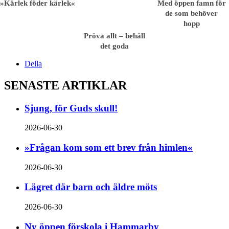
»Kärlek föder kärlek«
Med öppen famn för
de som behöver
hopp
Pröva allt – behåll
det goda
Della
SENASTE ARTIKLAR
Sjung, för Guds skull!
2026-06-30
»Frågan kom som ett brev från himlen«
2026-06-30
Lägret där barn och äldre möts
2026-06-30
Ny öppen förskola i Hammarby