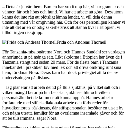
– Detta är ju vårt hem. Barnen har vuxit upp här, vi har grannar och
vänner, får och höns och hund. Vi har ett arbete att göra. Dessutom
känns det inte rätt att plötsligt lämna landet, vi vill dela denna
utmaning med vår omgivning här. Och för oss personligen känner vi
inte att det är en onödig säkerhetsrisk att stanna kvar i Etiopien, vi
tillhör ingen riskgrupp.
Frida och Andreas Thornell
För Tanzania-missionärerna Nora och Hannes Sandahl ser vardagen
annorlunda ut på många sätt. Likt skolorna i Etiopien har även de i
Tanzania stängt ned sedan 20 mars. För de flesta barn i Tanzania
innebär det i praktiken lov med lek och att driva omkring runt sina
hem, förklarar Nora. Deras barn har dock privilegiet att få del av
undervisningen på distans.
– Jag planerar att arbeta deltid på Ilula sjukhus, på vilket sätt och i
vilken mängd beror på hur belastat sjukhuset blir och vilken
personalsäkerhet de kommer att kunna uppnå. Hannes arbetar
fortfarande med stiftets diakonala arbete och förbereder för
huvudkontorets påskinsats, där stiftspersonalen besöker en utsatt by
och några utsatta familjer för att överlämna insamlade gåvor och för
att be tillsammans, säger Nora.
Församlingar världen runt, inte minst i Sverige, har valt att helt