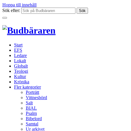
Hoppa till innehåll
Sök efter:
Start
EFS
Ledare
Lokalt
Globalt
Teologi
Kultur
Krönika
Fler kategorier
Porträtt
Vittnesbörd
Salt
BIAL
Psalm
Bibelord
Samtal
Ur arkivet