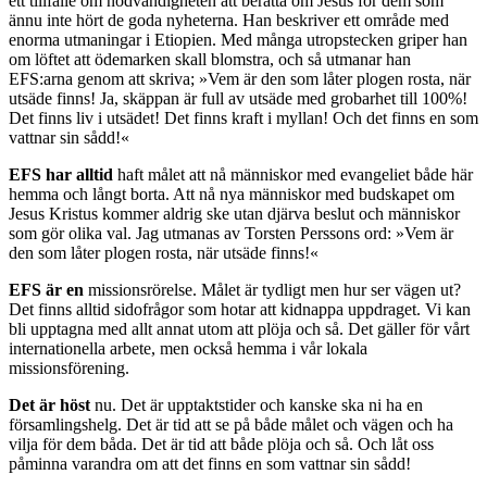
ett tillfälle om nödvändigheten att berätta om Jesus för dem som
ännu inte hört de goda nyheterna. Han beskriver ett område med
enorma utmaningar i Etiopien. Med många utropstecken griper han
om löftet att ödemarken skall blomstra, och så utmanar han
EFS:arna genom att skriva; »Vem är den som låter plogen rosta, när
utsäde finns! Ja, skäppan är full av utsäde med grobarhet till 100%!
Det finns liv i utsädet! Det finns kraft i myllan! Och det finns en som
vattnar sin sådd!«
EFS har alltid
haft målet att nå människor med evangeliet både här
hemma och långt borta. Att nå nya människor med budskapet om
Jesus Kristus kommer aldrig ske utan djärva beslut och människor
som gör olika val. Jag utmanas av Torsten Perssons ord: »Vem är
den som låter plogen rosta, när utsäde finns!«
EFS är en
missionsrörelse. Målet är tydligt men hur ser vägen ut?
Det finns alltid sidofrågor som hotar att kidnappa uppdraget. Vi kan
bli upptagna med allt annat utom att plöja och så. Det gäller för vårt
internationella arbete, men också hemma i vår lokala
missionsförening.
Det är höst
nu. Det är upptaktstider och kanske ska ni ha en
församlingshelg. Det är tid att se på både målet och vägen och ha
vilja för dem båda. Det är tid att både plöja och så. Och låt oss
påminna varandra om att det finns en som vattnar sin sådd!