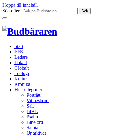
Hoppa till innehåll
Sök efter:
Start
EFS
Ledare
Lokalt
Globalt
Teologi
Kultur
Krönika
Fler kategorier
Porträtt
Vittnesbörd
Salt
BIAL
Psalm
Bibelord
Samtal
Ur arkivet