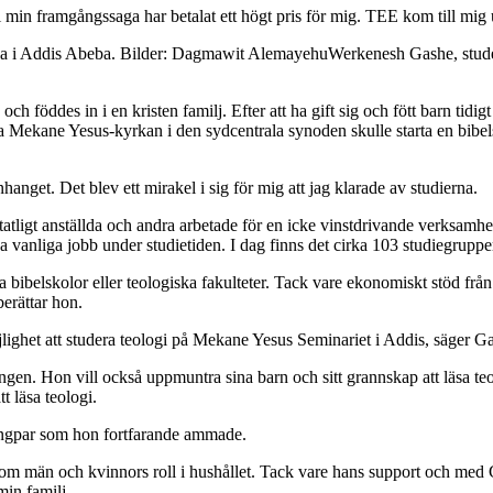
n framgångssaga har betalat ett högt pris för mig. TEE kom till mig und
Werkenesh Gashe, stude
föddes in i en kristen familj. Efter att ha gift sig och fött barn tidigt
ekane Yesus-kyrkan i den sydcentrala synoden skulle starta en bibelstu
anget. Det blev ett mirakel i sig för mig att jag klarade av studierna.
tligt anställda och andra arbetade för en icke vinstdrivande verksamhet.
a vanliga jobb under studietiden. I dag finns det cirka 103 studiegrup
a bibelskolor eller teologiska fakulteter. Tack vare ekonomiskt stöd fr
berättar hon.
lighet att studera teologi på Mekane Yesus Seminariet i Addis, säger G
t läsa teologi.
llingpar som hon fortfarande ammade.
 om män och kvinnors roll i hushållet. Tack vare hans support och med G
min familj.