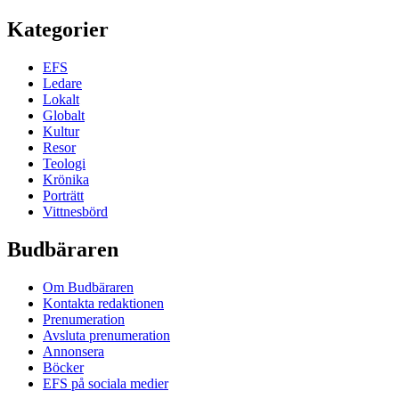
Kategorier
EFS
Ledare
Lokalt
Globalt
Kultur
Resor
Teologi
Krönika
Porträtt
Vittnesbörd
Budbäraren
Om Budbäraren
Kontakta redaktionen
Prenumeration
Avsluta prenumeration
Annonsera
Böcker
EFS på sociala medier