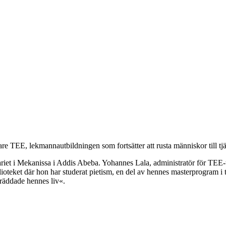
 TEE, lekmannautbildningen som fortsätter att rusta människor till tjä
et i Mekanissa i Addis Abeba. Yohannes Lala, administratör för TEE-u
eket där hon har studerat pietism, en del av hennes masterprogram i teol
räddade hennes liv«.