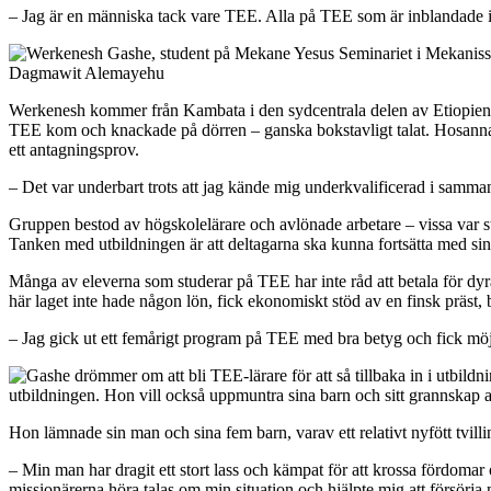
– Jag är en människa tack vare TEE. Alla på TEE som är inblandade i mi
Dagmawit Alemayehu
Werkenesh kommer från Kambata i den sydcentrala delen av Etiopien och 
TEE kom och knackade på dörren – ganska bokstavligt talat. Hosanna M
ett antagningsprov.
– Det var underbart trots att jag kände mig underkvalificerad i sammanh
Gruppen bestod av högskolelärare och avlönade arbetare – vissa var sta
Tanken med utbildningen är att deltagarna ska kunna fortsätta med sin
Många av eleverna som studerar på TEE har inte råd att betala för dyr
här laget inte hade någon lön, fick ekonomiskt stöd av en finsk präst, 
– Jag gick ut ett femårigt program på TEE med bra betyg och fick möj
utbildningen. Hon vill också uppmuntra sina barn och sitt grannskap at
Hon lämnade sin man och sina fem barn, varav ett relativt nyfött tvi
– Min man har dragit ett stort lass och kämpat för att krossa fördomar
missionärerna höra talas om min situation och hjälpte mig att försörja 