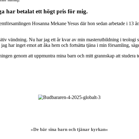
 har betalat ett högt pris för mig.
emförsamlingen Hosanna Mekane Yesus där hon sedan arbetade i 13 år. 20
sitiv vändning. Nu har jag ett år kvar av min masterutbildning i teolog
 jag har inget emot att åka hem och fortsätta tjäna i min församling, säg
ildningen genom att uppmuntra mina barn och mitt grannskap att studera
»De bär sina barn och tjänar kyrkan«