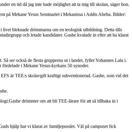
er en tid då jag inte hade möjlighet att ta mig till skolan, säger hon.
nt på Mekane Yesus Seminariet i Mekanissa i Addis Abeba. Bilder:
 i livet bleknade drömmarna om en teologisk utbildning. Detta tills
diegrupp och letade kandidater. Gashe kvalade in efter att ha klarat
 Så ser också de flesta grupperna ut i landet, fyller Yohannes Lala i.
per fördelade i Mekane Yesus-kyrkans 50 synoder.
ån EFS är TEE:s skolavgift kraftigt subventionerad. Gashe, som vid det
ashe.
Gashe drömmer om att bli TEE-lärare för att så tillbaka in i
uds hjälp har vi klarat av familjepusslet. Väl på campuset fick