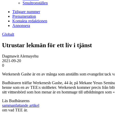
Smultronställen
Tidigare nummer
Prenumeration
Kontakta redaktionen
Annonsera
Globalt
Utrustar lekmän för ett liv i tjänst
Dagmawit Alemayehu
2021-09-20
0
Werkenesh Gashe är en av många som anställts som evangelist tack vare
Budbäraren träffar Werkenesh Gashe, 44 år, på Mekane Yesus Seminari
henne som en av TEE:s stoltheter. Werkenesh kommer precis från bibliot
sitt vittnesbörd som hon menar är en hommage till utbildningen som »
Läs Budbärarens
sammanfattande artikel
om vad TEE är.