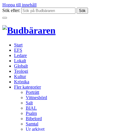
Hoppa till innehåll
Sök efter:
Start
EFS
Ledare
Lokalt
Globalt
Teologi
Kultur
Krönika
Fler kategorier
Porträtt
Vittnesbörd
Salt
BIAL
Psalm
Bibelord
Samtal
Ur arkivet