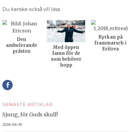
Du kanske också vill läsa:
Kyrkan på
Den
frammarsch i
ambulerande
Med öppen
Eritrea
prästen
famn för de
som behöver
hopp
Della
SENASTE ARTIKLAR
Sjung, för Guds skull!
2026-06-30