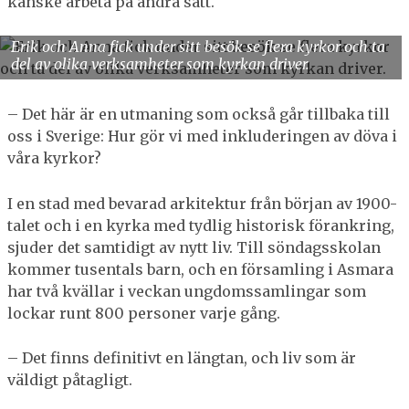
kanske arbeta på andra sätt.
Erik och Anna fick under sitt besök se flera kyrkor och ta
del av olika verksamheter som kyrkan driver.
– Det här är en utmaning som också går tillbaka till
oss i Sverige: Hur gör vi med inkluderingen av döva i
våra kyrkor?
I en stad med bevarad arkitektur från början av 1900-
talet och i en kyrka med tydlig historisk förankring,
sjuder det samtidigt av nytt liv. Till söndagsskolan
kommer tusentals barn, och en församling i Asmara
har två kvällar i veckan ungdomssamlingar som
lockar runt 800 personer varje gång.
– Det finns definitivt en längtan, och liv som är
väldigt påtagligt.