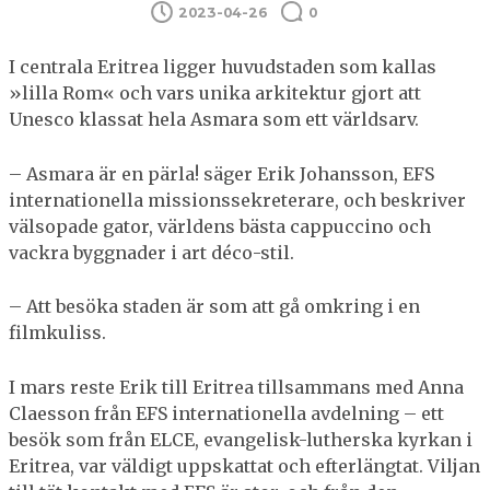
2023-04-26
0
I
centrala Eritrea ligger huvudstaden som kallas
»lilla Rom« och vars unika arkitektur gjort att
Unesco klassat hela Asmara som ett världsarv.
– Asmara är en pärla! säger Erik Johansson, EFS
internationella missionssekreterare, och beskriver
välsopade gator, världens bästa cappuccino och
vackra byggnader i art déco-stil.
– Att besöka staden är som att gå omkring i en
filmkuliss.
I mars reste Erik till Eritrea tillsammans med Anna
Claesson från EFS internationella avdelning – ett
besök som från ELCE, evangelisk-lutherska kyrkan i
Eritrea, var väldigt uppskattat och efterlängtat. Viljan