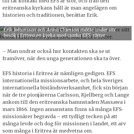
till tät kontakt med EFS är stor, och från den
eritreanska kyrkans håll är man angelägen om
historien och traditionen, berättar Erik.
Erik Johansson och Anna Claesson mötte under sitt
besök i Eritrea en kyrka med starka EFS-rötter.
– Man undrar också hur kontakten ska se ut
framöver, när den unga generationen ska ta över.
EFS historia i Eritrea är nämligen gedigen. EFS
internationella missionsarbete, och hela Sveriges
internationella biståndsverksamhet, fick sin början
när de tre pionjärerna Carlsson, Kjellberg och Lange
ankom till den eritreanska hamnstaden Massawa i
mars 1866. Ingen annanstans finns så många EFS-
missionärer begravda – ett tydligt tecken på att
många levde och dog för missionen i landet, ett arv
som många i Eritrea är medvetna om.