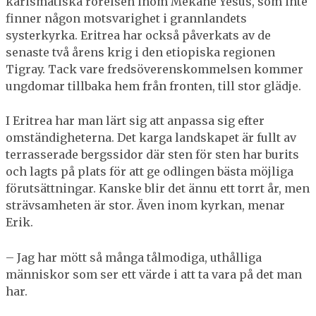
karismatiska rörelsen inom Mekane Yesus, som inte
finner någon motsvarighet i grannlandets
systerkyrka. Eritrea har också påverkats av de
senaste två årens krig i den etiopiska regionen
Tigray. Tack vare fredsöverenskommelsen kommer
ungdomar tillbaka hem från fronten, till stor glädje.
I Eritrea har man lärt sig att anpassa sig efter
omständigheterna. Det karga landskapet är fullt av
terrasserade bergssidor där sten för sten har burits
och lagts på plats för att ge odlingen bästa möjliga
förutsättningar. Kanske blir det ännu ett torrt år, men
strävsamheten är stor. Även inom kyrkan, menar
Erik.
– Jag har mött så många tålmodiga, uthålliga
människor som ser ett värde i att ta vara på det man
har.