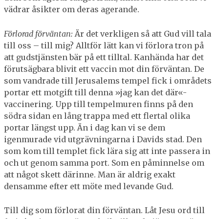
vädrar åsikter om deras agerande.
Förlorad förväntan:
Är det verkligen så att Gud vill tala
till oss – till mig? Alltför lätt kan vi förlora tron på
att gudstjänsten bär på ett tilltal. Kanhända har det
förutsägbara blivit ett vaccin mot din förväntan. De
som vandrade till Jerusalems tempel fick i områdets
portar ett motgift till denna »jag kan det där«-
vaccinering. Upp till tempelmuren finns på den
södra sidan en lång trappa med ett flertal olika
portar längst upp. Än i dag kan vi se dem
igenmurade vid utgrävningarna i Davids stad. Den
som kom till templet fick lära sig att inte passera in
och ut genom samma port. Som en påminnelse om
att något skett därinne. Man är aldrig exakt
densamme efter ett möte med levande Gud.
Till dig som förlorat din förväntan. Låt Jesu ord till