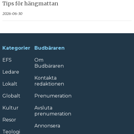
Tips för hängmattan
2026-06-30
Kategorier
Budbäraren
EFS
Om
Budbäraren
Ledare
Kontakta
Lokalt
redaktionen
Globalt
Prenumeration
Kultur
Avsluta
prenumeration
Resor
Annonsera
Teologi