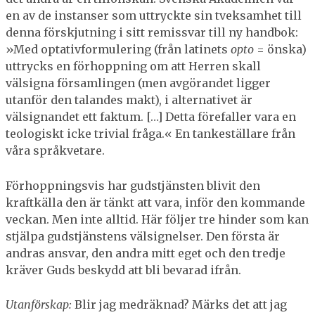
en av de instanser som uttryckte sin tveksamhet till
denna förskjutning i sitt remissvar till ny handbok:
»Med optativformulering (från latinets
opto
= önska)
uttrycks en förhoppning om att Herren skall
välsigna församlingen (men avgörandet ligger
utanför den talandes makt), i alternativet är
välsignandet ett faktum. […] Detta förefaller vara en
teologiskt icke trivial fråga.« En tankeställare från
våra språkvetare.
Förhoppningsvis har gudstjänsten blivit den
kraftkälla den är tänkt att vara, inför den kommande
veckan. Men inte alltid. Här följer tre hinder som kan
stjälpa gudstjänstens välsignelser. Den första är
andras ansvar, den andra mitt eget och den tredje
kräver Guds beskydd att bli bevarad ifrån.
Utanförskap:
Blir jag medräknad? Märks det att jag