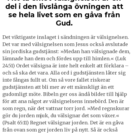
del i den livslånga övningen att
se hela livet som en gåva från
Gud.
Det viktigaste inslaget i sändningen är välsignelsen.
Det var med välsignelsen som Jesus också avslutade
sin jordiska gudstjänst: »Medan han välsignade dem,
lämnade han dem och fördes upp till himlen.« (Luk
24:51) Ordet välsigna är inte helt enkelt att förklara –
och så ska det vara. Alla ord i gudstjänsten låter sig
inte fångas fullt ut. Om så vore fallet riskerar
gudstjänsten att bli mer av ett mänskligt än ett
gudomligt möte. Bibeln ger oss ändå bilder till hjälp
för att ana något av välsignelsens innebörd. Den är
som regn, när det vattnar torr jord. »Med regnskurar
gör du jorden mjuk, du välsignar det som växer.«
(Psalt 65:11) Regnet välsignar jorden. Det är en gåva
från ovan som ger jorden liv på nytt. Så är också