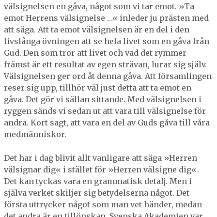
välsignelsen en gåva, något som vi tar emot. »Ta
emot Herrens välsignelse …« inleder ju prästen med
att säga. Att ta emot välsignelsen är en del i den
livslånga övningen att se hela livet som en gåva från
Gud. Den som tror att livet och vad det rymmer
främst är ett resultat av egen strävan, lurar sig själv.
Välsignelsen ger ord åt denna gåva. Att församlingen
reser sig upp, tillhör väl just detta att ta emot en
gåva. Det gör vi sällan sittande. Med välsignelsen i
ryggen sänds vi sedan ut att vara till välsignelse för
andra. Kort sagt, att vara en del av Guds gåva till våra
medmänniskor.
Det har i dag blivit allt vanligare att säga »Herren
välsignar dig« i stället för »Herren välsigne dig«.
Det kan tyckas vara en grammatisk detalj. Men i
själva verket skiljer sig betydelserna något. Det
första uttrycker något som man vet händer, medan
det andra är en tillönskan. Svenska Akademien var