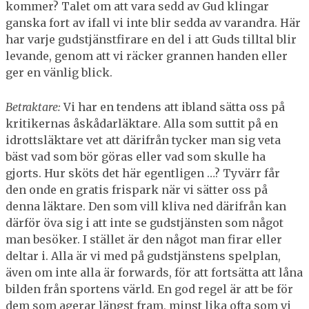
kommer? Talet om att vara sedd av Gud klingar
ganska fort av ifall vi inte blir sedda av varandra. Här
har varje gudstjänstfirare en del i att Guds tilltal blir
levande, genom att vi räcker grannen handen eller
ger en vänlig blick.
Betraktare:
Vi har en tendens att ibland sätta oss på
kritikernas åskådarläktare. Alla som suttit på en
idrottsläktare vet att därifrån tycker man sig veta
bäst vad som bör göras eller vad som skulle ha
gjorts. Hur sköts det här egentligen …? Tyvärr får
den onde en gratis frispark när vi sätter oss på
denna läktare. Den som vill kliva ned därifrån kan
därför öva sig i att inte se gudstjänsten som något
man besöker. I stället är den något man firar eller
deltar i. Alla är vi med på gudstjänstens spelplan,
även om inte alla är forwards, för att fortsätta att låna
bilden från sportens värld. En god regel är att be för
dem som agerar längst fram, minst lika ofta som vi