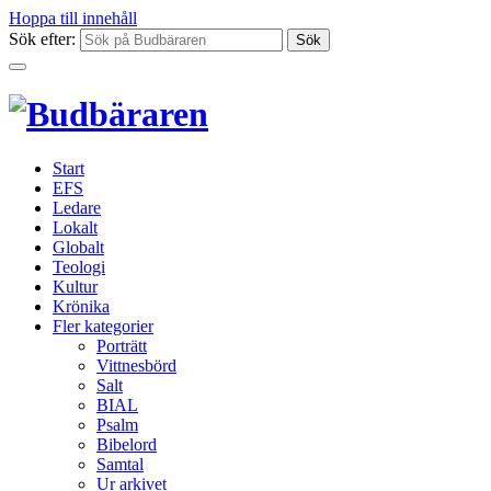
Hoppa till innehåll
Sök efter:
Start
EFS
Ledare
Lokalt
Globalt
Teologi
Kultur
Krönika
Fler kategorier
Porträtt
Vittnesbörd
Salt
BIAL
Psalm
Bibelord
Samtal
Ur arkivet