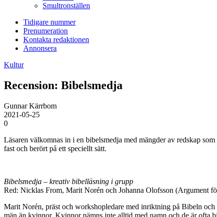
Smultronställen
Tidigare nummer
Prenumeration
Kontakta redaktionen
Annonsera
Kultur
Recension: Bibelsmedja
Gunnar Kärrbom
2021-05-25
0
Läsaren välkomnas in i en bibelsmedja med mängder av redskap som är up
fast och berört på ett speciellt sätt.
Bibelsmedja – kreativ bibelläsning i grupp
Red: Nicklas From, Marit Norén och Johanna Olofsson (Argument fö
Marit Norén, präst och workshopledare med inriktning på Bibeln och g
män än kvinnor. Kvinnor nämns inte alltid med namn och de är ofta bi