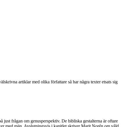
krivna artiklar med olika författare så har några texter etsats sig
just frågan om genusperspektiv. De bibliska gestalterna är oftare
ker med män. Avslutningsvis i kapitlet skriver Marit Norén om våld