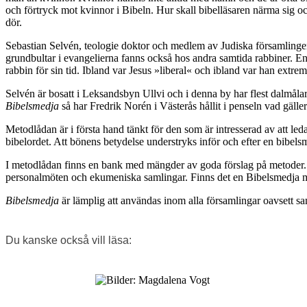
och förtryck mot kvinnor i Bibeln. Hur skall bibelläsaren närma sig oc
dör.
Sebastian Selvén, teologie doktor och medlem av Judiska församlinge
grundbultar i evangelierna fanns också hos andra samtida rabbiner. Enli
rabbin för sin tid. Ibland var Jesus »liberal« och ibland var han extrem
Selvén är bosatt i Leksandsbyn Ullvi och i denna by har flest dalmålar
Bibelsmedja
så har Fredrik Norén i Västerås hållit i penseln vad gälle
Metodlådan är i första hand tänkt för den som är intresserad av att le
bibelordet. Att bönens betydelse understryks inför och efter en bibels
I metodlådan finns en bank med mängder av goda förslag på metoder.
personalmöten och ekumeniska samlingar. Finns det en Bibelsmedja mel
Bibelsmedja
är lämplig att användas inom alla församlingar oavsett 
Du kanske också vill läsa: