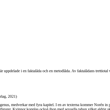
pdelade i en faktalåda och en metodlåda. Av faktalådans trettiotal väls
rlag, 2021)
enus, medverkar med fyra kapitel. I en av texterna kommer Norén in på 
figurer. Kvinnor kopplas också ihop med sexuella tabun vilket aldrig s