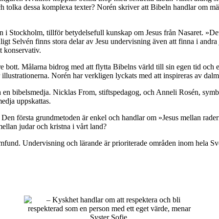
h tolka dessa komplexa texter? Norén skriver att Bibeln handlar om männis
n i Stockholm, tillför betydelsefull kunskap om Jesus från Nasaret. »
gt Selvén finns stora delar av Jesu undervisning även att finna i andra 
t konservativ.
e bott. Målarna bidrog med att flytta Bibelns värld till sin egen tid oc
r illustrationerna. Norén har verkligen lyckats med att inspireras av dal
da en bibelsmedja. Nicklas From, stiftspedagog, och Anneli Rosén, symbo
medja uppskattas.
 Den första grundmetoden är enkel och handlar om »Jesus mellan rade
lan judar och kristna i vårt land?
samfund. Undervisning och lärande är prioriterade områden inom hela S