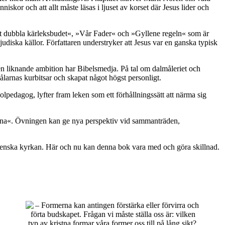
kor och att allt måste läsas i ljuset av korset där Jesus lider och
Det dubbla kärleksbudet«, »Vår Fader« och »Gyllene regeln« som är
judiska källor. Författaren understryker att Jesus var en ganska typisk
h en liknande ambition har Bibelsmedja. På tal om dalmåleriet och
målarnas kurbitsar och skapat något högst personligt.
lpedagog, lyfter fram leken som ett förhållningssätt att närma sig
rna«. Övningen kan ge nya perspektiv vid sammanträden,
venska kyrkan. Här och nu kan denna bok vara med och göra skillnad.